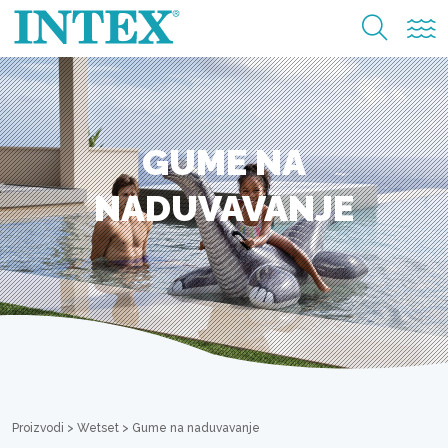
GUME NA
NADUVAVANJE
Proizvodi
>
Wetset
>
Gume na naduvavanje