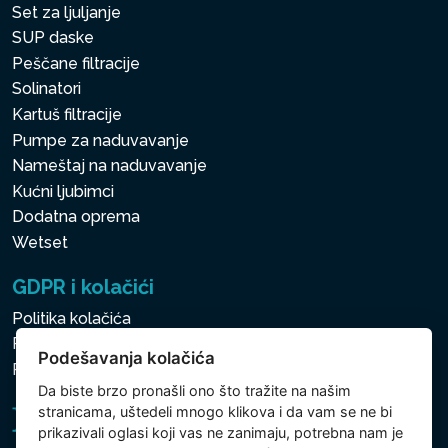
Set za ljuljanje
SUP daske
Peščane filtracije
Solinatori
Kartuš filtracije
Pumpe za naduvavanje
Nameštaj na naduvavanje
Kućni ljubimci
Dodatna oprema
Wetset
GDPR i kolačići
Politika kolačića
Politika zaštite ličnih i drugih obrađivanih podataka
Podešavanja kolačića
Podešavanja kolačića
Da biste brzo pronašli ono što tražite na našim
stranicama, uštedeli mnogo klikova i da vam se ne bi
prikazivali oglasi koji vas ne zanimaju, potrebna nam je