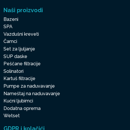
Naši proizvodi
Bazeni
SPA
Vazdušni kreveti
Čamci
Set za ljuljanje
SUP daske
Peščane filtracije
Solinatori
Kartuš filtracije
Pumpe za naduvavanje
Nameštaj na naduvavanje
Kućni ljubimci
Dodatna oprema
Wetset
GDPR i kolačići