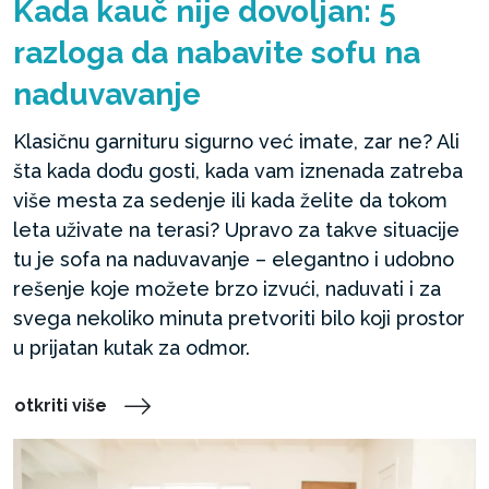
Kada kauč nije dovoljan: 5
razloga da nabavite sofu na
naduvavanje
Klasičnu garnituru sigurno već imate, zar ne? Ali
šta kada dođu gosti, kada vam iznenada zatreba
više mesta za sedenje ili kada želite da tokom
leta uživate na terasi? Upravo za takve situacije
tu je sofa na naduvavanje – elegantno i udobno
rešenje koje možete brzo izvući, naduvati i za
svega nekoliko minuta pretvoriti bilo koji prostor
u prijatan kutak za odmor.
otkriti više