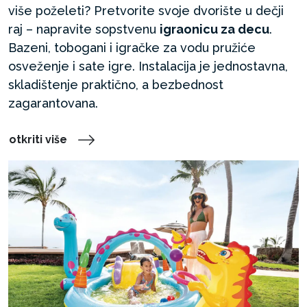
više poželeti? Pretvorite svoje dvorište u dečji
raj – napravite sopstvenu
igraonicu za decu
.
Bazeni, tobogani i igračke za vodu pružiće
osveženje i sate igre. Instalacija je jednostavna,
skladištenje praktično, a bezbednost
zagarantovana.
otkriti više