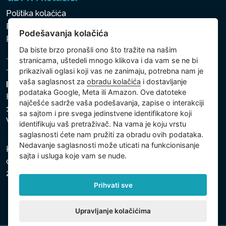
Politika kolačića
Politika zaštite ličnih i drugih obrađivanih podataka
Podešavanja kolačića
Podešavanja kolačića
Da biste brzo pronašli ono što tražite na našim
stranicama, uštedeli mnogo klikova i da vam se ne bi
prikazivali oglasi koji vas ne zanimaju, potrebna nam je
vaša saglasnost za
obradu kolačića
i dostavljanje
Intex Trading, s.r.o.
podataka Google, Meta ili Amazon. Ove datoteke
Hradecká 2526/3
najčešće sadrže vaša podešavanja, zapise o interakciji
130 00 Praha 3
sa sajtom i pre svega jedinstvene identifikatore koji
Vinohrady - Česká republika
identifikuju vaš pretraživač. Na vama je koju vrstu
saglasnosti ćete nam pružiti za obradu ovih podataka.
Nedavanje saglasnosti može uticati na funkcionisanje
Kompanija je registrovana u Opštinskom sudu u Pragu,
sajta i usluga koje vam se nude.
odeljak C, uložak 74759, Identifikacioni broj kompanije:
26150808, Poreski identifikacioni broj: CZ26150808.
Prihvati sve
Upravljanje kolačićima