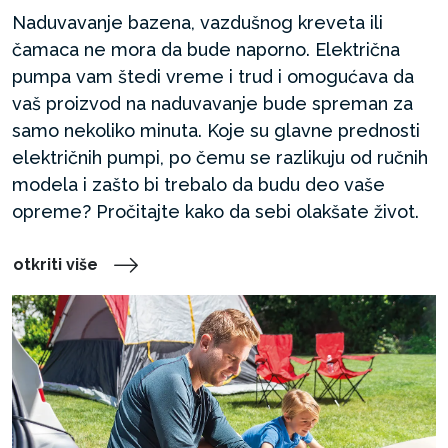
Naduvavanje bazena, vazdušnog kreveta ili
čamaca ne mora da bude naporno. Električna
pumpa vam štedi vreme i trud i omogućava da
vaš proizvod na naduvavanje bude spreman za
samo nekoliko minuta. Koje su glavne prednosti
električnih pumpi, po čemu se razlikuju od ručnih
modela i zašto bi trebalo da budu deo vaše
opreme? Pročitajte kako da sebi olakšate život.
otkriti više