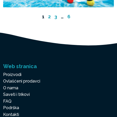
1
2
3
…
6
Web stranica
Proizvodi
Ovlašćeni prodavci
O nama
Saveti i trikovi
FAQ
Podrška
Kontakti