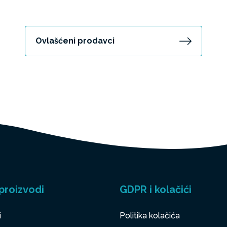
Ovlašćeni prodavci
proizvodi
GDPR i kolačići
i
Politika kolačića