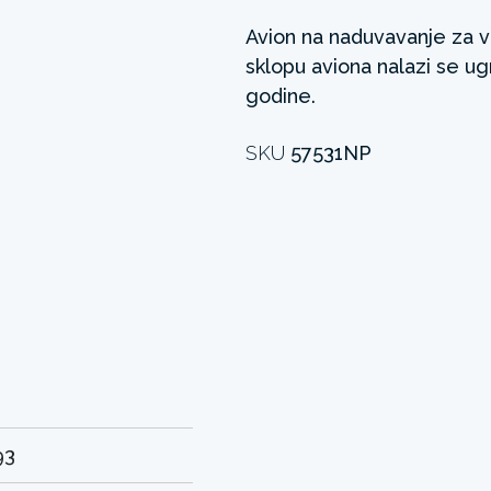
Avion na naduvavanje za v
sklopu aviona nalazi se ug
godine.
SKU
57531NP
93