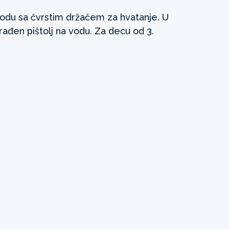
odu sa čvrstim držačem za hvatanje. U
rađen pištolj na vodu. Za decu od 3.