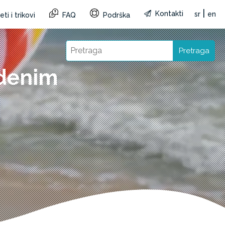
|
Kontakti
sr
en
ti i trikovi
FAQ
Podrška
Pretraga
odenim