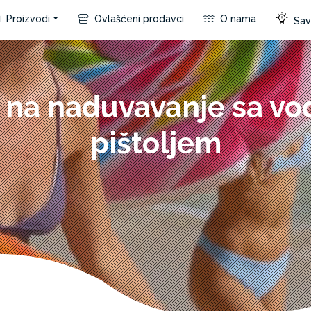
Proizvodi
Ovlašćeni prodavci
O nama
Save
 na naduvavanje sa v
pištoljem