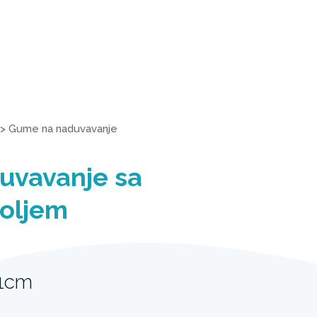
>
Gume na naduvavanje
uvavanje sa
toljem
41cm