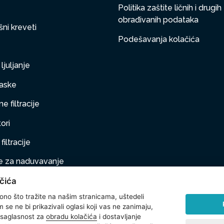
Politika zaštite ličnih i drugih
obrađivanih podataka
ni kreveti
Podešavanja kolačića
ljuljanje
aske
e filtracije
ori
filtracije
 za naduvavanje
čića
taj na naduvavanje
 ono što tražite na našim stranicama, uštedeli
ljubimci
se ne bi prikazivali oglasi koji vas ne zanimaju,
 saglasnost za
obradu kolačića
i dostavljanje
na oprema