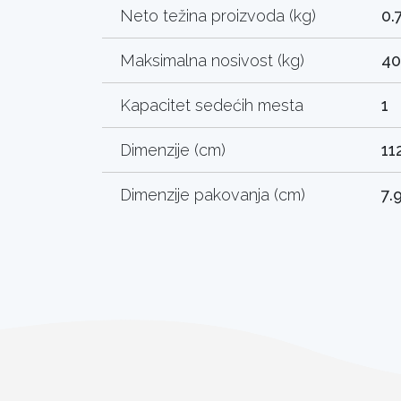
Neto težina proizvoda (kg)
0.
Maksimalna nosivost (kg)
40
Kapacitet sedećih mesta
1
Dimenzije (cm)
11
Dimenzije pakovanja (cm)
7.