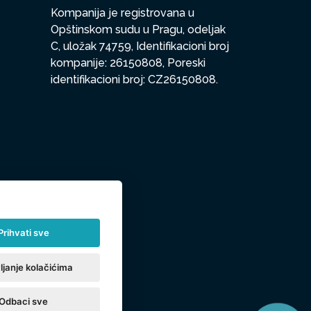
Kompanija je registrovana u
Opštinskom sudu u Pragu, odeljak
C, uložak 74759, Identifikacioni broj
kompanije: 26150808, Poreski
identifikacioni broj: CZ26150808.
Prihvati sve
ljanje kolačićima
Odbaci sve