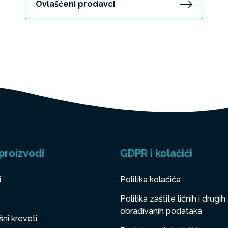
Ovlašćeni prodavci
proizvodi
GDPR i kolačići
i
Politika kolačića
Politika zaštite ličnih i drugih
obrađivanih podataka
ni kreveti