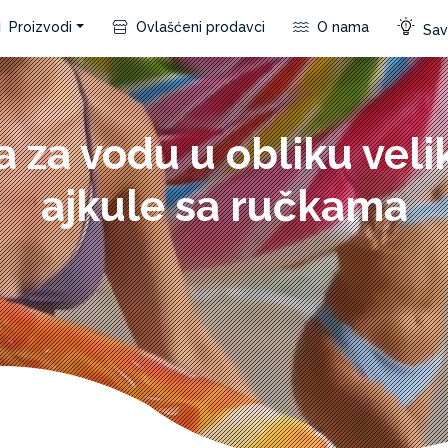
Proizvodi
Ovlašćeni prodavci
O nama
Save
a za vodu u obliku veli
ajkule sa ručkama