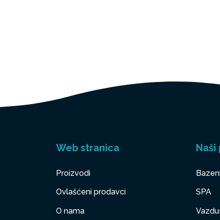
Web stranica
Naši 
Proizvodi
Bazen
Ovlašćeni prodavci
SPA
O nama
Vazduš