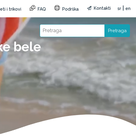
|
Kontakti
sr
en
ti i trikovi
FAQ
Podrška
Pretraga
ke bele