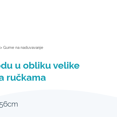
>
Gume na naduvavanje
du u obliku velike
sa ručkama
 56cm