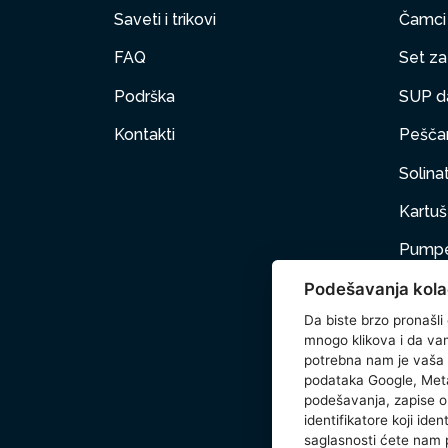
Saveti i trikovi
Čamci
FAQ
Set za 
Podrška
SUP d
Kontakti
Peščan
Solinat
Kartuš 
Pumpe
Podešavanja kola
Nameš
Da biste brzo pronašli
Kućni 
mnogo klikova i da vam 
potrebna nam je vaša
Dodat
podataka Google, Meta
podešavanja, zapise o 
Wetse
identifikatore koji ide
saglasnosti ćete nam