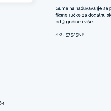
Guma na naduvavanje sa p
fiksne ručke za dodatnu s
od 3 godine i više.
SKU
57525NP
84