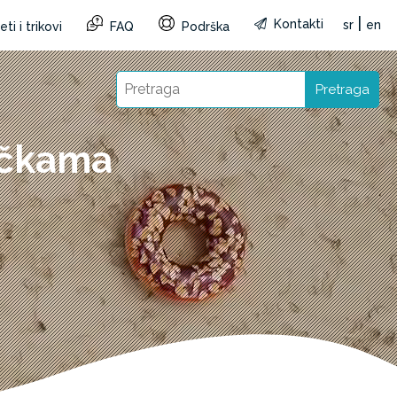
|
Kontakti
sr
en
ti i trikovi
FAQ
Podrška
Pretraga
učkama