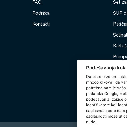
FAQ
Set za 
Podrška
SUP d
Kontakti
Peščan
Solinat
Kartuš 
Pumpe
Podešavanja kola
Nameš
Da biste brzo pronašli
Kućni 
mnogo klikova i da vam 
potrebna nam je vaša
Dodat
podataka Google, Meta
podešavanja, zapise o 
Wetse
identifikatore koji ide
saglasnosti ćete nam
saglasnosti može utica
nude.