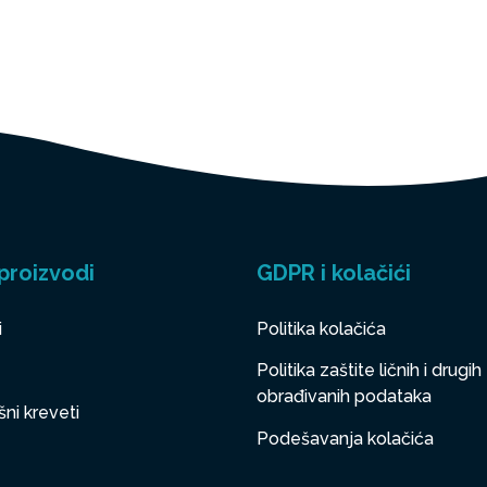
proizvodi
GDPR i kolačići
i
Politika kolačića
Politika zaštite ličnih i drugih
obrađivanih podataka
ni kreveti
Podešavanja kolačića