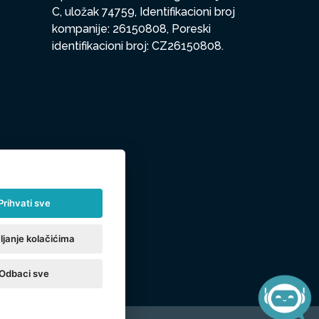
C, uložak 74759, Identifikacioni broj
kompanije: 26150808, Poreski
identifikacioni broj: CZ26150808.
Prihvati sve
ljanje kolačićima
Odbaci sve