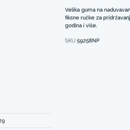
Velika guma na naduvavanj
fiksne ručke za pridržava
godina i više.
SKU
59258NP
29