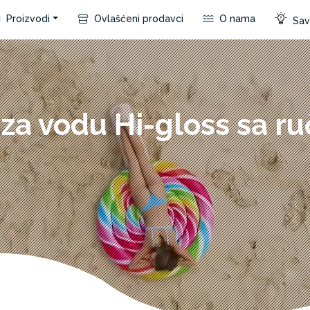
Proizvodi
Ovlašćeni prodavci
O nama
Save
za vodu Hi-gloss sa r