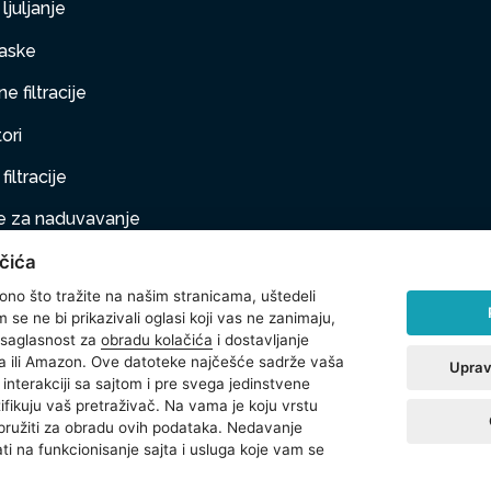
ljuljanje
aske
e filtracije
ori
filtracije
 za naduvavanje
čića
taj na naduvavanje
 ono što tražite na našim stranicama, uštedeli
ljubimci
se ne bi prikazivali oglasi koji vas ne zanimaju,
 saglasnost za
obradu kolačića
i dostavljanje
na oprema
 ili Amazon. Ove datoteke najčešće sadrže vaša
Uprav
interakciji sa sajtom i pre svega jedinstvene
t
ntifikuju vaš pretraživač. Na vama je koju vrstu
 pružiti za obradu ovih podataka. Nedavanje
ti na funkcionisanje sajta i usluga koje vam se