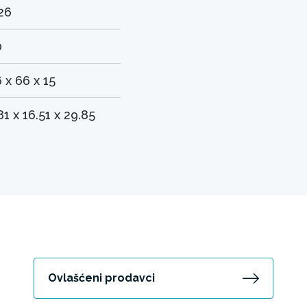
26
0
 x 66 x 15
81 x 16.51 x 29.85
Ovlašćeni prodavci