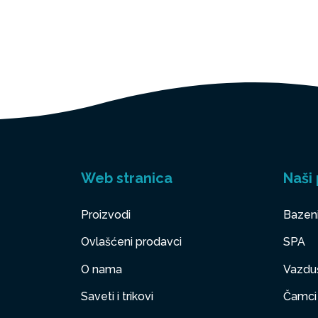
Web stranica
Naši 
Proizvodi
Bazen
Ovlašćeni prodavci
SPA
O nama
Vazduš
Saveti i trikovi
Čamci