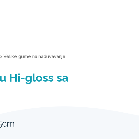
>
Velike gume na naduvavanje
 Hi-gloss sa
15cm