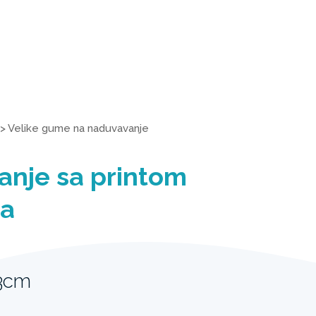
>
Velike gume na naduvavanje
anje sa printom
ća
3cm