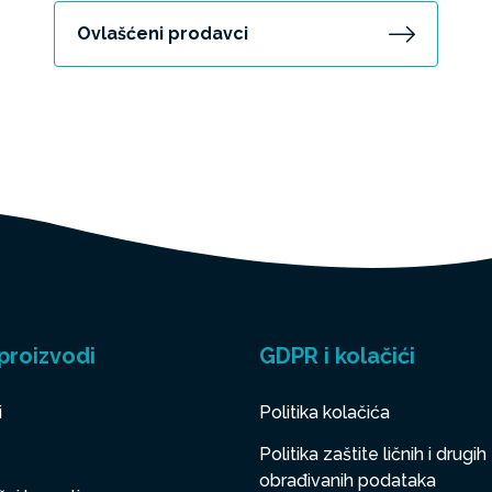
Ovlašćeni prodavci
proizvodi
GDPR i kolačići
i
Politika kolačića
Politika zaštite ličnih i drugih
obrađivanih podataka