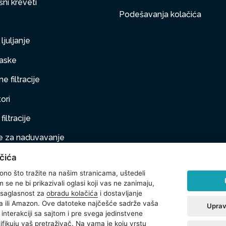
ni kreveti
Podešavanja kolačića
ljuljanje
aske
e filtracije
ori
filtracije
 za naduvavanje
čića
taj na naduvavanje
 ono što tražite na našim stranicama, uštedeli
ljubimci
se ne bi prikazivali oglasi koji vas ne zanimaju,
 saglasnost za
obradu kolačića
i dostavljanje
na oprema
 ili Amazon. Ove datoteke najčešće sadrže vaša
Uprav
interakciji sa sajtom i pre svega jedinstvene
t
ntifikuju vaš pretraživač. Na vama je koju vrstu