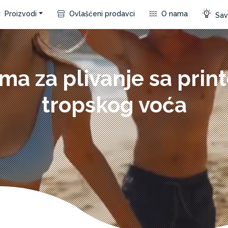
Proizvodi
Ovlašćeni prodavci
O nama
Save
ma za plivanje sa prin
tropskog voća