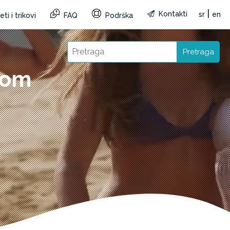
|
Kontakti
sr
en
ti i trikovi
FAQ
Podrška
Pretraga
tom