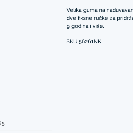
Velika guma na naduvavanj
dve fiksne ručke za pridr
9 godina i više.
SKU
56261NK
65