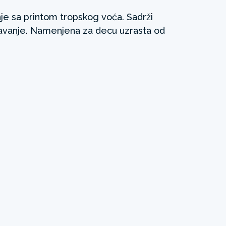
e sa printom tropskog voća. Sadrži
žavanje. Namenjena za decu uzrasta od