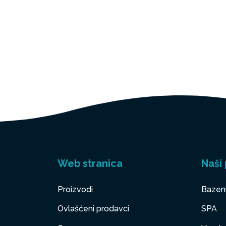
Web stranica
Naši 
Proizvodi
Bazen
Ovlašćeni prodavci
SPA