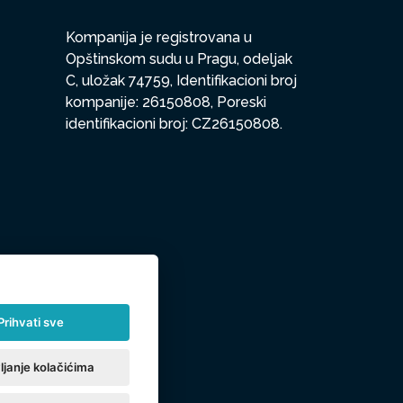
Kompanija je registrovana u
Opštinskom sudu u Pragu, odeljak
C, uložak 74759, Identifikacioni broj
kompanije: 26150808, Poreski
identifikacioni broj: CZ26150808.
Prihvati sve
ljanje kolačićima