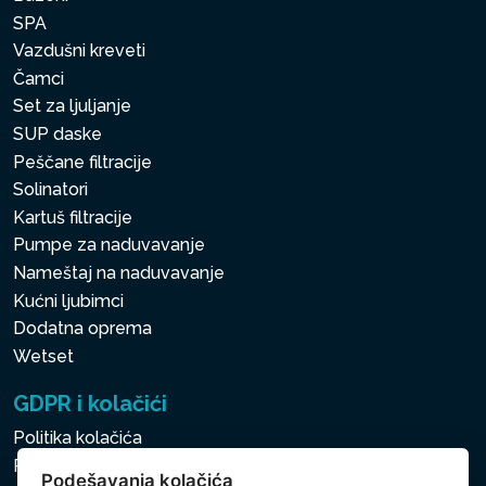
SPA
Vazdušni kreveti
Čamci
Set za ljuljanje
SUP daske
Peščane filtracije
Solinatori
Kartuš filtracije
Pumpe za naduvavanje
Nameštaj na naduvavanje
Kućni ljubimci
Dodatna oprema
Wetset
GDPR i kolačići
Politika kolačića
Politika zaštite ličnih i drugih obrađivanih podataka
Podešavanja kolačića