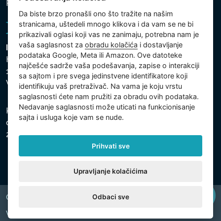
Podešavanja kolačića
Da biste brzo pronašli ono što tražite na našim
stranicama, uštedeli mnogo klikova i da vam se ne bi
prikazivali oglasi koji vas ne zanimaju, potrebna nam je
vaša saglasnost za
obradu kolačića
i dostavljanje
Intex Trading, s.r.o.
podataka Google, Meta ili Amazon. Ove datoteke
Hradecká 2526/3
najčešće sadrže vaša podešavanja, zapise o interakciji
130 00 Praha 3
sa sajtom i pre svega jedinstvene identifikatore koji
Vinohrady - Česká republika
identifikuju vaš pretraživač. Na vama je koju vrstu
saglasnosti ćete nam pružiti za obradu ovih podataka.
Nedavanje saglasnosti može uticati na funkcionisanje
Kompanija je registrovana u Opštinskom sudu u Pragu,
sajta i usluga koje vam se nude.
odeljak C, uložak 74759, Identifikacioni broj kompanije:
26150808, Poreski identifikacioni broj: CZ26150808.
Prihvati sve
Upravljanje kolačićima
Odbaci sve
Copyright © 2026 INTEX TRADING s.r.o. All rights reserved.
Web by
digiONE