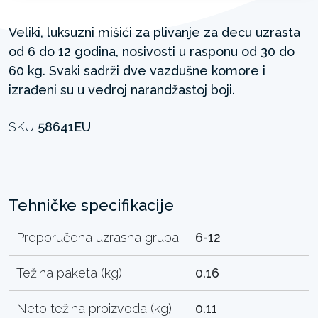
Veliki, luksuzni mišići za plivanje za decu uzrasta
od 6 do 12 godina, nosivosti u rasponu od 30 do
60 kg. Svaki sadrži dve vazdušne komore i
izrađeni su u vedroj narandžastoj boji.
SKU
58641EU
Tehničke specifikacije
Preporučena uzrasna grupa
6-12
Težina paketa (kg)
0.16
Neto težina proizvoda (kg)
0.11