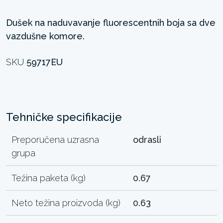
Dušek na naduvavanje fluorescentnih boja sa dve
vazdušne komore.
SKU
59717EU
Tehničke specifikacije
Preporučena uzrasna
odrasli
grupa
Težina paketa (kg)
0.67
Neto težina proizvoda (kg)
0.63