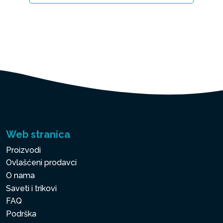
Web stranica
Proizvodi
Ovlašćeni prodavci
O nama
Saveti i trikovi
FAQ
Podrška