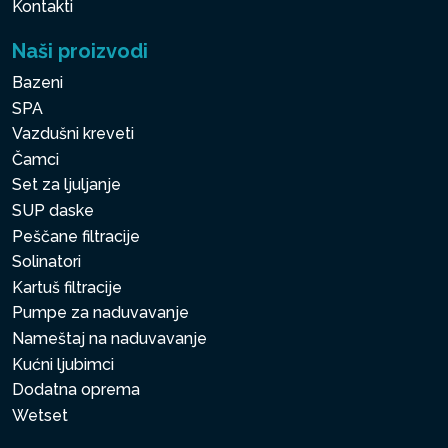
Kontakti
Naši proizvodi
Bazeni
SPA
Vazdušni kreveti
Čamci
Set za ljuljanje
SUP daske
Peščane filtracije
Solinatori
Kartuš filtracije
Pumpe za naduvavanje
Nameštaj na naduvavanje
Kućni ljubimci
Dodatna oprema
Wetset