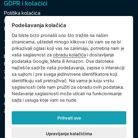
GDPR i kolačići
Politika kolačića
Politika zaštite ličnih i drugih obrađivanih podataka
Podešavanja kolačića
Podešavanja kolačića
Da biste brzo pronašli ono što tražite na našim
stranicama, uštedeli mnogo klikova i da vam se ne bi
prikazivali oglasi koji vas ne zanimaju, potrebna nam je
vaša saglasnost za
obradu kolačića
i dostavljanje
Intex Trading, s.r.o.
podataka Google, Meta ili Amazon. Ove datoteke
Hradecká 2526/3
najčešće sadrže vaša podešavanja, zapise o interakciji
130 00 Praha 3
sa sajtom i pre svega jedinstvene identifikatore koji
Vinohrady - Česká republika
identifikuju vaš pretraživač. Na vama je koju vrstu
saglasnosti ćete nam pružiti za obradu ovih podataka.
Nedavanje saglasnosti može uticati na funkcionisanje
Kompanija je registrovana u Opštinskom sudu u Pragu,
sajta i usluga koje vam se nude.
odeljak C, uložak 74759, Identifikacioni broj kompanije:
26150808, Poreski identifikacioni broj: CZ26150808.
Prihvati sve
Upravljanje kolačićima