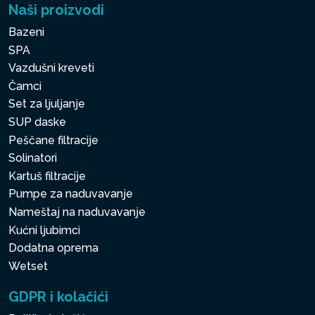
Naši proizvodi
Bazeni
SPA
Vazdušni kreveti
Čamci
Set za ljuljanje
SUP daske
Peščane filtracije
Solinatori
Kartuš filtracije
Pumpe za naduvavanje
Nameštaj na naduvavanje
Kućni ljubimci
Dodatna oprema
Wetset
GDPR i kolačići