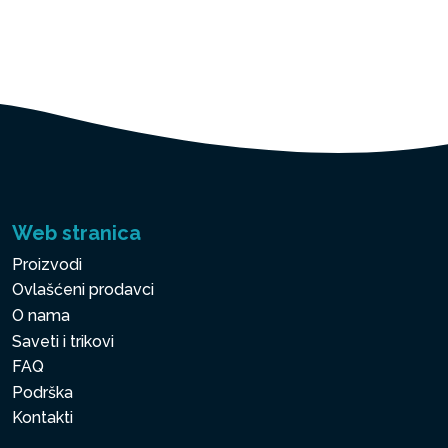
Web stranica
Proizvodi
Ovlašćeni prodavci
O nama
Saveti i trikovi
FAQ
Podrška
Kontakti