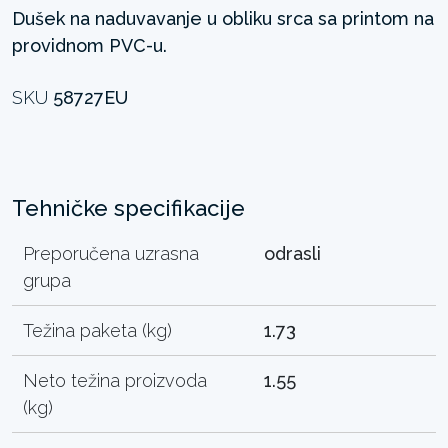
Dušek na naduvavanje u obliku srca sa printom na
providnom PVC-u.
SKU
58727EU
Tehničke specifikacije
Preporučena uzrasna
odrasli
grupa
Težina paketa (kg)
1.73
Neto težina proizvoda
1.55
(kg)