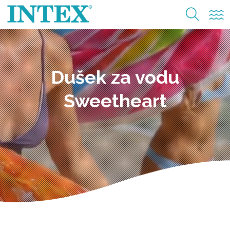
Dušek za vodu
Sweetheart