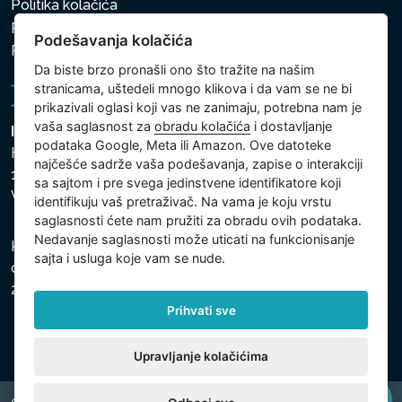
Politika kolačića
Politika zaštite ličnih i drugih obrađivanih podataka
Podešavanja kolačića
Podešavanja kolačića
Da biste brzo pronašli ono što tražite na našim
stranicama, uštedeli mnogo klikova i da vam se ne bi
prikazivali oglasi koji vas ne zanimaju, potrebna nam je
vaša saglasnost za
obradu kolačića
i dostavljanje
Intex Trading, s.r.o.
podataka Google, Meta ili Amazon. Ove datoteke
Hradecká 2526/3
najčešće sadrže vaša podešavanja, zapise o interakciji
130 00 Praha 3
sa sajtom i pre svega jedinstvene identifikatore koji
Vinohrady - Česká republika
identifikuju vaš pretraživač. Na vama je koju vrstu
saglasnosti ćete nam pružiti za obradu ovih podataka.
Nedavanje saglasnosti može uticati na funkcionisanje
Kompanija je registrovana u Opštinskom sudu u Pragu,
sajta i usluga koje vam se nude.
odeljak C, uložak 74759, Identifikacioni broj kompanije:
26150808, Poreski identifikacioni broj: CZ26150808.
Prihvati sve
Upravljanje kolačićima