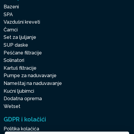
Bazeni
SPA
Vazdušni kreveti
Čamci
Set za ljuljanje
SUP daske
Peščane filtracije
Solinatori
Kartuš filtracije
Pumpe za naduvavanje
Nameštaj na naduvavanje
Kućni ljubimci
Dodatna oprema
Wetset
GDPR i kolačići
Politika kolačića