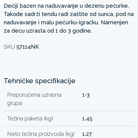
Dečiji bazen na naduvavanje u dezenu pečurke.
Takođe sadrži tendu radi zaštite od sunca, pod na
naduvavanje i malu pečurku-igračku. Namenjen
za decu uzrasta od 1 do 3 godine.
SKU
57114NK
Tehničke specifikacije
Preporučena uzrasna
1-3
grupa
Težina paketa (kg)
1.45
Neto težina proizvoda (kg)
1.27