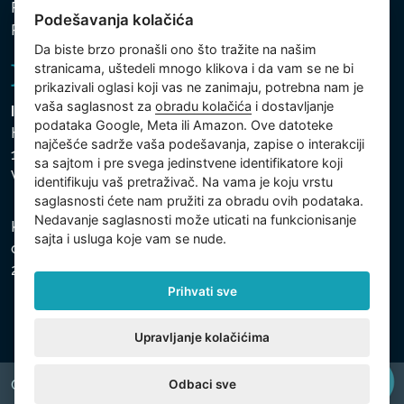
Politika zaštite ličnih i drugih obrađivanih podataka
Podešavanja kolačića
Podešavanja kolačića
Da biste brzo pronašli ono što tražite na našim
stranicama, uštedeli mnogo klikova i da vam se ne bi
prikazivali oglasi koji vas ne zanimaju, potrebna nam je
vaša saglasnost za
obradu kolačića
i dostavljanje
Intex Trading, s.r.o.
podataka Google, Meta ili Amazon. Ove datoteke
Hradecká 2526/3
najčešće sadrže vaša podešavanja, zapise o interakciji
130 00 Praha 3
sa sajtom i pre svega jedinstvene identifikatore koji
Vinohrady - Česká republika
identifikuju vaš pretraživač. Na vama je koju vrstu
saglasnosti ćete nam pružiti za obradu ovih podataka.
Nedavanje saglasnosti može uticati na funkcionisanje
Kompanija je registrovana u Opštinskom sudu u Pragu,
sajta i usluga koje vam se nude.
odeljak C, uložak 74759, Identifikacioni broj kompanije:
26150808, Poreski identifikacioni broj: CZ26150808.
Prihvati sve
Upravljanje kolačićima
Odbaci sve
Copyright © 2026 INTEX TRADING s.r.o. All rights reserved.