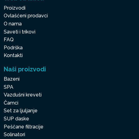
Proizvodi
Ovlašćeni prodavci
O nama
Saveti i trikovi
FAQ
Podrška
Kontakti
Naši proizvodi
Bazeni
SPA
Vazdušni kreveti
Čamci
Set za ljuljanje
SUP daske
Peščane filtracije
Solinatori