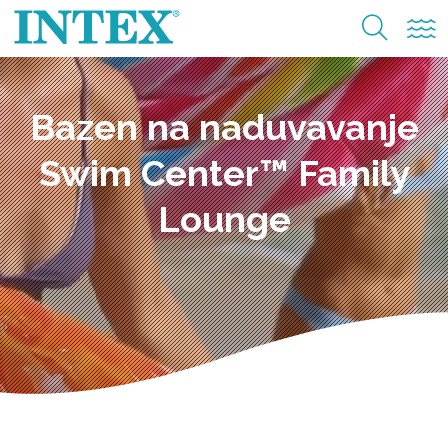
Bazen na naduvavanje
Swim Center™ Family
Lounge