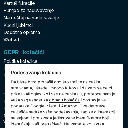
Kartuš filtracije
Pumpe za naduvavanje
Nameštaj na naduvavanje
Kućni ljubimci
Dodatna oprema
Wetset
GDPR i kolačići
Politika kolačića
Politika zaštite ličnih i drugih obrađivanih podataka
Podešavanja kolačića
Podešavanja kolačića
Da biste brzo pronašli ono što tražite na našim
stranicama, uštedeli mnogo klikova i da vam se ne bi
prikazivali oglasi koji vas ne zanimaju, potrebna nam je
vaša saglasnost za
obradu kolačića
i dostavljanje
Intex Trading, s.r.o.
podataka Google, Meta ili Amazon. Ove datoteke
Hradecká 2526/3
najčešće sadrže vaša podešavanja, zapise o interakciji
130 00 Praha 3
sa sajtom i pre svega jedinstvene identifikatore koji
Vinohrady - Česká republika
identifikuju vaš pretraživač. Na vama je koju vrstu