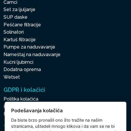
Čamci
Set za ljuljanje
SUP daske
Peščane filtracije
Solinatori
Kartuš filtracije
Pumpe za naduvavanje
Nameštaj na naduvavanje
Kućni ljubimci
Dodatna oprema
Wetset
GDPR i kolačići
Politika kolačića
Politika zaštite ličnih i drugih obrađivanih podataka
Podešavanja kolačića
Podešavanja kolačića
Da biste brzo pronašli ono što tražite na našim
stranicama, uštedeli mnogo klikova i da vam se ne bi