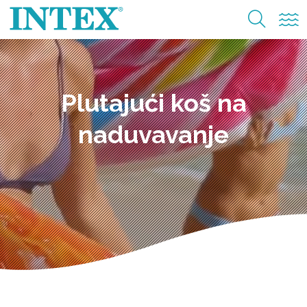
Plutajući koš na
naduvavanje