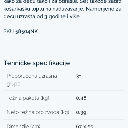
kako za decu tako i za odrasle. Set takođe sadrži
košarkašku loptu na naduvavanje. Namenjeno za
decu uzrasta od 3 godine i više.
SKU
58504NK
Tehničke specifikacije
Preporučena uzrasna
3+
grupa
Težina paketa (kg)
0.48
Neto težina proizvoda (kg)
0.39
Dimenzije (cm)
67 x 55