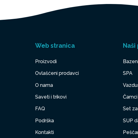
Web stranica
Naši 
Proizvodi
Bazen
Ovlašćeni prodavci
SPA
O nama
Vazduš
Saveti i trikovi
Čamci
FAQ
Set za 
Podrška
SUP d
Kontakti
Peščan