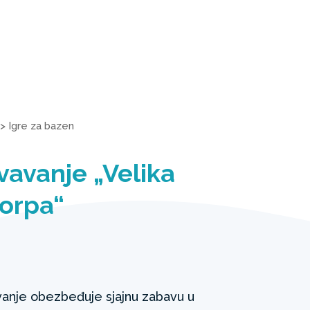
>
Igre za bazen
vavanje „Velika
orpa“
vanje obezbeđuje sjajnu zabavu u