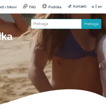
|
Kontakti
sr
en
ti i trikovi
FAQ
Podrška
Pretraga
ika