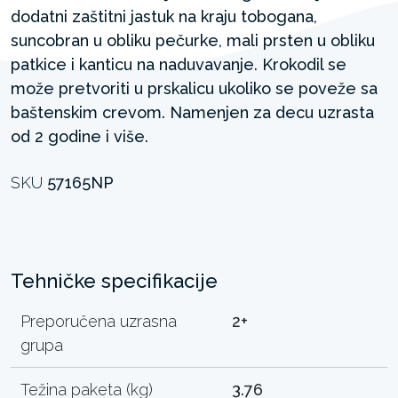
dodatni zaštitni jastuk na kraju tobogana,
suncobran u obliku pečurke, mali prsten u obliku
patkice i kanticu na naduvavanje. Krokodil se
može pretvoriti u prskalicu ukoliko se poveže sa
baštenskim crevom. Namenjen za decu uzrasta
od 2 godine i više.
SKU
57165NP
Tehničke specifikacije
Preporučena uzrasna
2+
grupa
Težina paketa (kg)
3.76