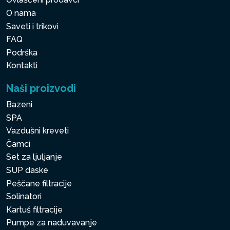
O nama
Saveti i trikovi
FAQ
Podrška
Kontakti
Naši proizvodi
Bazeni
SPA
Vazdušni kreveti
Čamci
Set za ljuljanje
SUP daske
Peščane filtracije
Solinatori
Kartuš filtracije
Pumpe za naduvavanje