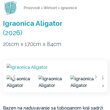
Proizvodi
>
Wetset
>
Igraonice
Igraonica Aligator
(2026)
201cm x 170cm x 84cm
Bazen na naduvavanje sa toboganom koji sadrži