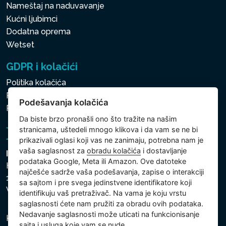
Nameštaj na naduvavanje
Kućni ljubimci
Dodatna oprema
Wetset
GDPR i kolačići
Politika kolačića
Politika zaštite ličnih i drugih obrađivanih podataka
Podešavanja kolačića
Podešavanja kolačića
Da biste brzo pronašli ono što tražite na našim
stranicama, uštedeli mnogo klikova i da vam se ne bi
prikazivali oglasi koji vas ne zanimaju, potrebna nam je
vaša saglasnost za
obradu kolačića
i dostavljanje
Intex Trading, s.r.o.
podataka Google, Meta ili Amazon. Ove datoteke
Hradecká 2526/3
najčešće sadrže vaša podešavanja, zapise o interakciji
130 00 Praha 3
sa sajtom i pre svega jedinstvene identifikatore koji
Vinohrady - Česká republika
identifikuju vaš pretraživač. Na vama je koju vrstu
saglasnosti ćete nam pružiti za obradu ovih podataka.
Nedavanje saglasnosti može uticati na funkcionisanje
Kompanija je registrovana u Opštinskom sudu u Pragu,
sajta i usluga koje vam se nude.