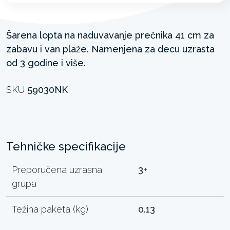
Šarena lopta na naduvavanje prečnika 41 cm za
zabavu i van plaže. Namenjena za decu uzrasta
od 3 godine i više.
SKU
59030NK
Tehničke specifikacije
Preporučena uzrasna
3+
grupa
Težina paketa (kg)
0.13