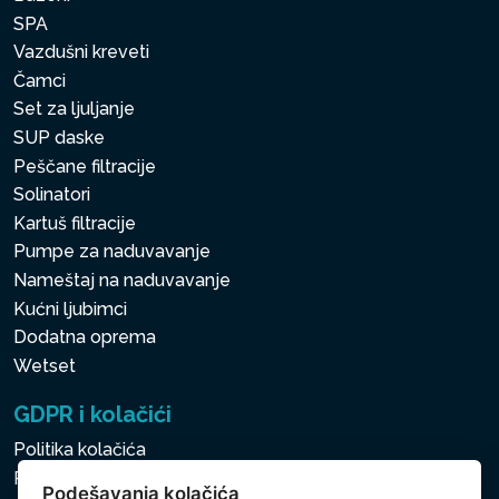
SPA
Vazdušni kreveti
Čamci
Set za ljuljanje
SUP daske
Peščane filtracije
Solinatori
Kartuš filtracije
Pumpe za naduvavanje
Nameštaj na naduvavanje
Kućni ljubimci
Dodatna oprema
Wetset
GDPR i kolačići
Politika kolačića
Politika zaštite ličnih i drugih obrađivanih podataka
Podešavanja kolačića