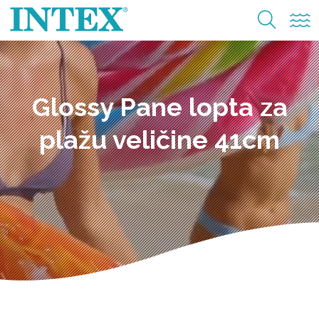
Glossy Pane lopta za
plažu veličine 41cm