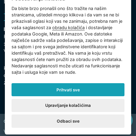
Podešavanja kolačića
Da biste brzo pronašli ono što tražite na našim
stranicama, uštedeli mnogo klikova i da vam se ne bi
prikazivali oglasi koji vas ne zanimaju, potrebna nam je
vaša saglasnost za
obradu kolačića
i dostavljanje
Intex Trading, s.r.o.
podataka Google, Meta ili Amazon. Ove datoteke
Hradecká 2526/3
najčešće sadrže vaša podešavanja, zapise o interakciji
130 00 Praha 3
sa sajtom i pre svega jedinstvene identifikatore koji
Vinohrady - Česká republika
identifikuju vaš pretraživač. Na vama je koju vrstu
saglasnosti ćete nam pružiti za obradu ovih podataka.
Nedavanje saglasnosti može uticati na funkcionisanje
Kompanija je registrovana u Opštinskom sudu u Pragu,
sajta i usluga koje vam se nude.
odeljak C, uložak 74759, Identifikacioni broj kompanije:
26150808, Poreski identifikacioni broj: CZ26150808.
Prihvati sve
Upravljanje kolačićima
Odbaci sve
Copyright © 2026 INTEX TRADING s.r.o. All rights reserved.
Web by
digiONE