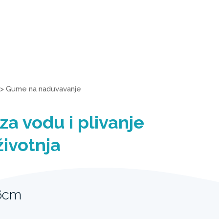
>
Gume na naduvavanje
za vodu i plivanje
životnja
6cm