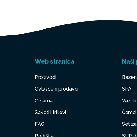
Web stranica
Naši 
Proizvodi
Bazen
Ovlašćeni prodavci
SPA
O nama
Vazduš
Saveti i trikovi
Čamci
FAQ
Set za 
Podrška
SUP d