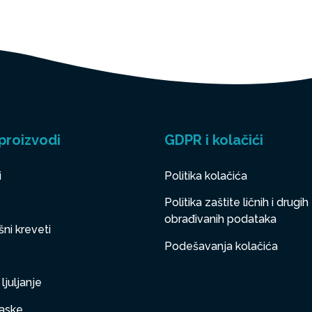
proizvodi
GDPR i kolačići
i
Politika kolačića
Politika zaštite ličnih i drugih
obrađivanih podataka
ni kreveti
Podešavanja kolačića
ljuljanje
aske