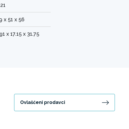
.21
9 x 51 x 56
.91 x 17.15 x 31.75
Ovlašćeni prodavci