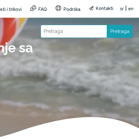
|
Kontakti
sr
en
ti i trikovi
FAQ
Podrška
Pretraga
nje sa