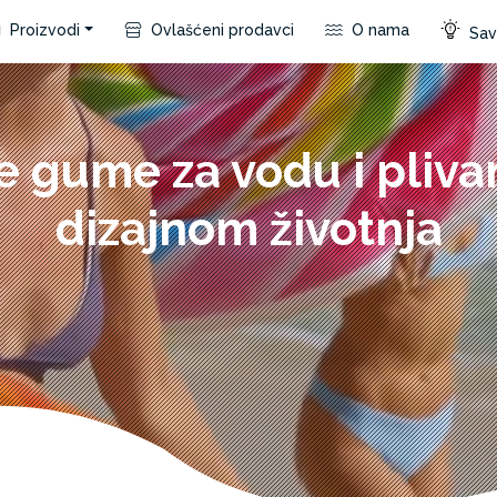
Proizvodi
Ovlašćeni prodavci
O nama
Save
e gume za vodu i pliva
dizajnom životnja