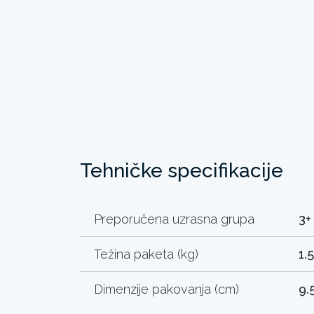
Tehničke specifikacije
Preporučena uzrasna grupa
3+
Težina paketa (kg)
1.
Dimenzije pakovanja (cm)
9.