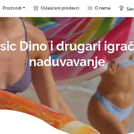
Proizvodi
Ovlašćeni prodavci
O nama
Save
sic Dino i drugari igra
naduvavanje