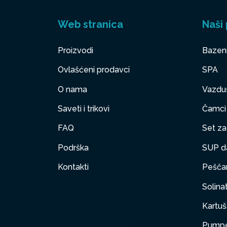
Web stranica
Naši 
Proizvodi
Bazen
Ovlašćeni prodavci
SPA
O nama
Vazduš
Saveti i trikovi
Čamci
FAQ
Set za 
Podrška
SUP d
Kontakti
Peščan
Solinat
Kartuš 
Pumpe