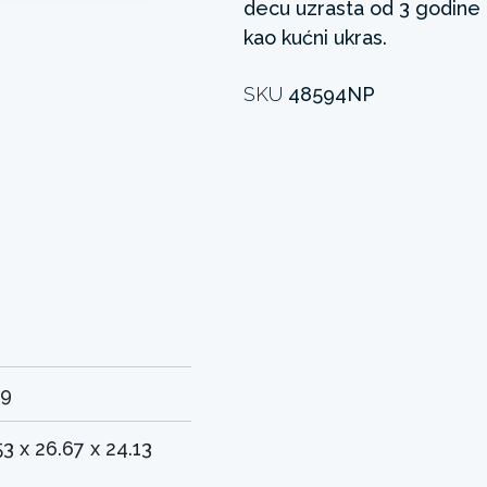
decu uzrasta od 3 godine i 
kao kućni ukras.
SKU
48594NP
59
53 x 26.67 x 24.13