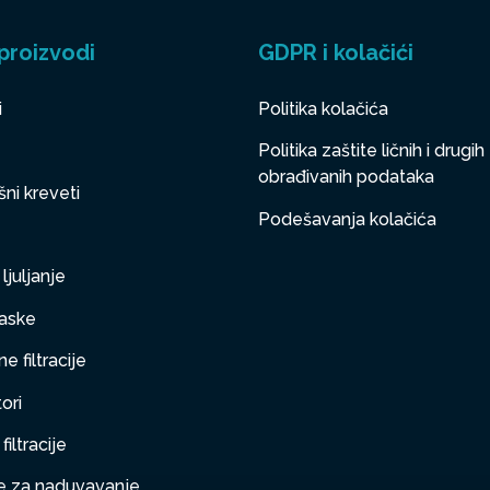
proizvodi
GDPR i kolačići
i
Politika kolačića
Politika zaštite ličnih i drugih
obrađivanih podataka
ni kreveti
Podešavanja kolačića
ljuljanje
aske
e filtracije
ori
filtracije
 za naduvavanje