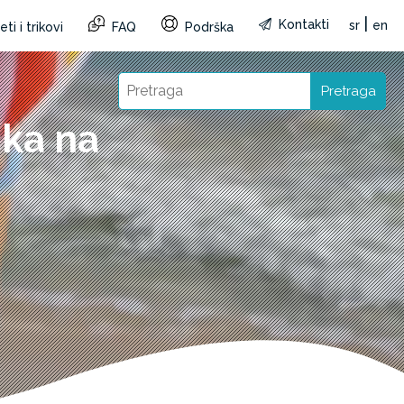
|
Kontakti
sr
en
ti i trikovi
FAQ
Podrška
Pretraga
čka na