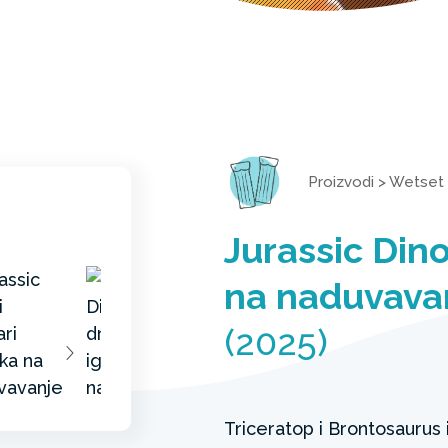
Proizvodi
>
Wetset
Jurassic Dino
na naduvava
(2025)
Triceratop i Brontosauru