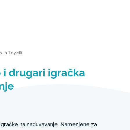
>
In Toyz®
 i drugari igračka
nje
s igračke na naduvavanje. Namenjene za