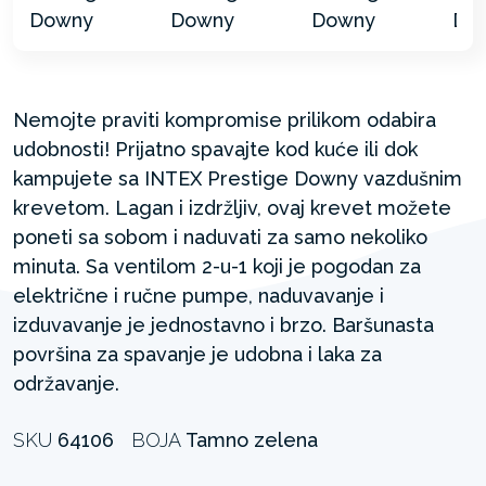
Nemojte praviti kompromise prilikom odabira
udobnosti! Prijatno spavajte kod kuće ili dok
kampujete sa INTEX Prestige Downy vazdušnim
krevetom. Lagan i izdržljiv, ovaj krevet možete
poneti sa sobom i naduvati za samo nekoliko
minuta. Sa ventilom 2-u-1 koji je pogodan za
električne i ručne pumpe, naduvavanje i
izduvavanje je jednostavno i brzo. Baršunasta
površina za spavanje je udobna i laka za
održavanje.
SKU
64106
BOJA
Tamno zelena