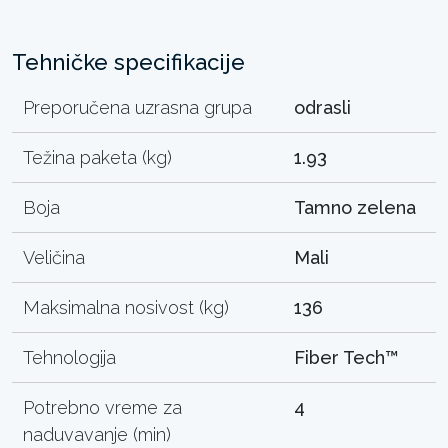
Tehničke specifikacije
Preporučena uzrasna grupa
odrasli
Težina paketa (kg)
1.93
Boja
Tamno zelena
Veličina
Mali
Maksimalna nosivost (kg)
136
Tehnologija
Fiber Tech™
Potrebno vreme za
4
naduvavanje (min)