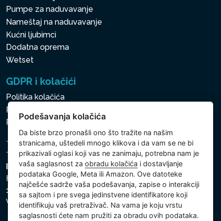
Pumpe za naduvavanje
Nameštaj na naduvavanje
Kućni ljubimci
Dodatna oprema
Wetset
GDPR i kolačići
Politika kolačića
Politika zaštite ličnih i drugih obrađivanih podataka
Podešavanja kolačića
Podešavanja kolačića
Da biste brzo pronašli ono što tražite na našim
stranicama, uštedeli mnogo klikova i da vam se ne bi
prikazivali oglasi koji vas ne zanimaju, potrebna nam je
vaša saglasnost za
obradu kolačića
i dostavljanje
Intex Trading, s.r.o.
podataka Google, Meta ili Amazon. Ove datoteke
Hradecká 2526/3
najčešće sadrže vaša podešavanja, zapise o interakciji
130 00 Praha 3
sa sajtom i pre svega jedinstvene identifikatore koji
Vinohrady - Česká republika
identifikuju vaš pretraživač. Na vama je koju vrstu
saglasnosti ćete nam pružiti za obradu ovih podataka.