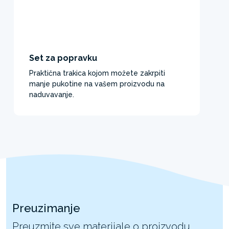
Set za popravku
Praktična trakica kojom možete zakrpiti
manje pukotine na vašem proizvodu na
naduvavanje.
Preuzimanje
Preuzmite sve materijale o proizvodu