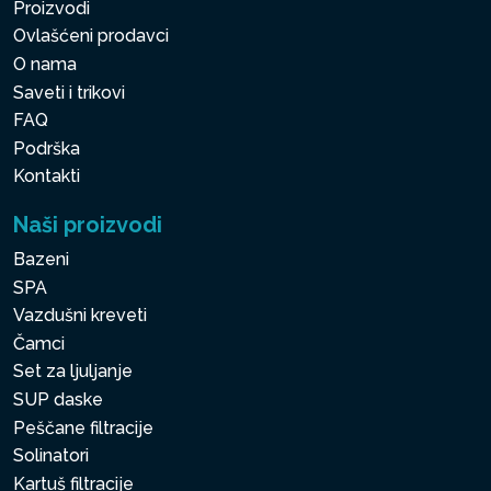
Proizvodi
Ovlašćeni prodavci
O nama
Saveti i trikovi
FAQ
Podrška
Kontakti
Naši proizvodi
Bazeni
SPA
Vazdušni kreveti
Čamci
Set za ljuljanje
SUP daske
Peščane filtracije
Solinatori
Kartuš filtracije