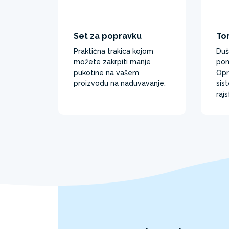
Set za popravku
To
Praktična trakica kojom
Duš
možete zakrpiti manje
pon
pukotine na vašem
Opr
proizvodu na naduvavanje.
sis
rajs