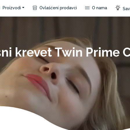
Proizvodi
Ovlašćeni prodavci
O nama
Save
ni krevet Twin Prime 