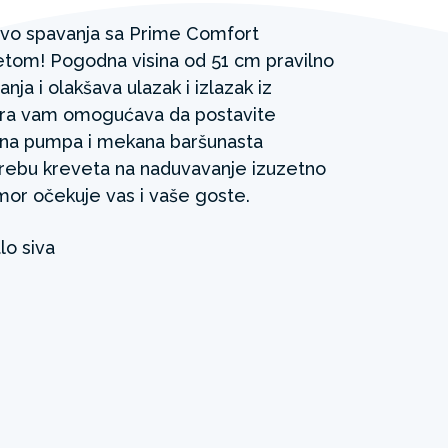
tvo spavanja sa Prime Comfort
tom! Pogodna visina od 51 cm pravilno
ja i olakšava ulazak i izlazak iz
ura vam omogućava da postavite
ična pumpa i mekana baršunasta
trebu kreveta na naduvavanje izuzetno
or očekuje vas i vaše goste.
lo siva