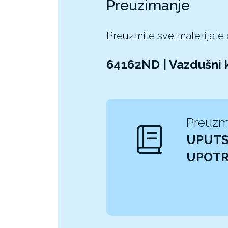
Preuzimanje
Preuzmite sve materijale
64162ND | Vazdušni 
Preuzm
UPUTS
UPOT