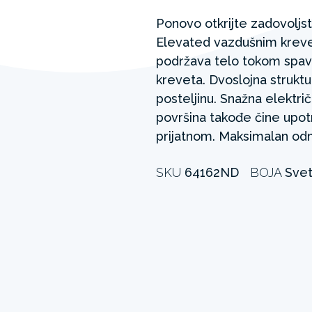
Ponovo otkrijte zadovoljs
Elevated vazdušnim kreve
podržava telo tokom spavan
kreveta. Dvoslojna strukt
posteljinu. Snažna elektr
površina takođe čine upo
prijatnom. Maksimalan odm
SKU
64162ND
BOJA
Svet