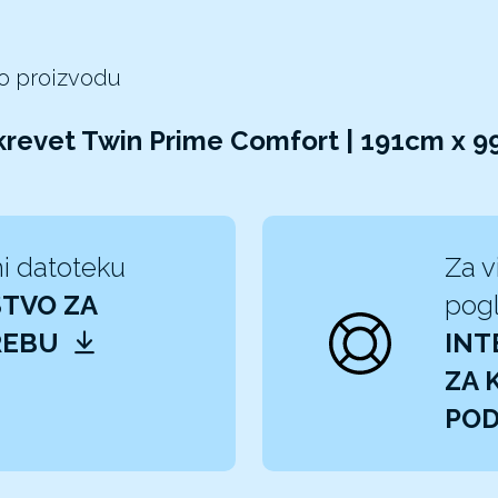
 o proizvodu
krevet Twin Prime Comfort | 191cm x 
i datoteku
Za v
TVO ZA
pogl
REBU
INT
ZA 
PO