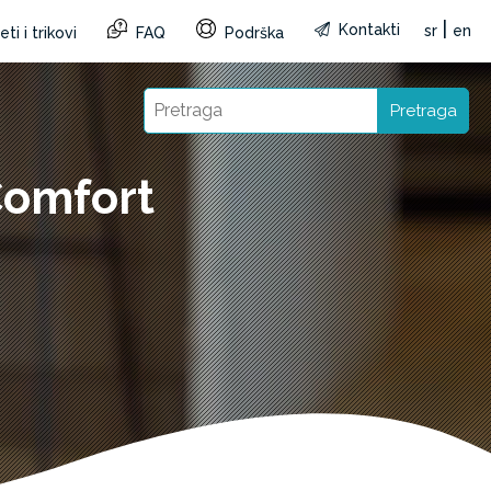
|
Kontakti
sr
en
ti i trikovi
FAQ
Podrška
Pretraga
Comfort