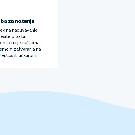
rba za nošenje
ek na naduvavanje
esite u torbi.
emljena je ručkama i
temom zatvaranja na
feršlus ili učkurom. ​