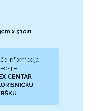
99cm x 51cm
iše informacija
edajte
EX CENTAR
KORISNIČKU
DRŠKU