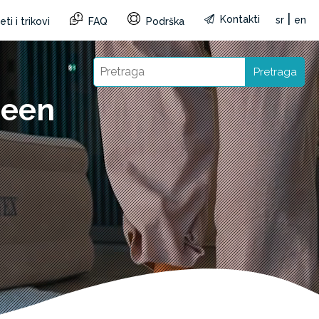
|
Kontakti
sr
en
ti i trikovi
FAQ
Podrška
Pretraga
ueen