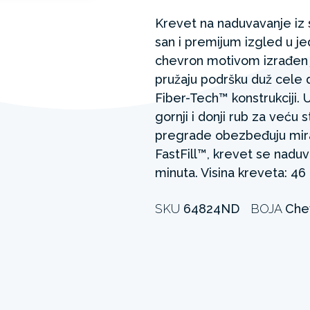
Krevet na naduvavanje iz
san i premijum izgled u j
chevron motivom izrađen je
pružaju podršku duž cele d
Fiber-Tech™ konstrukciji. U
gornji i donji rub za veću 
pregrade obezbeđuju mira
FastFill™, krevet se nadu
minuta. Visina kreveta: 46
SKU
64824ND
BOJA
Che