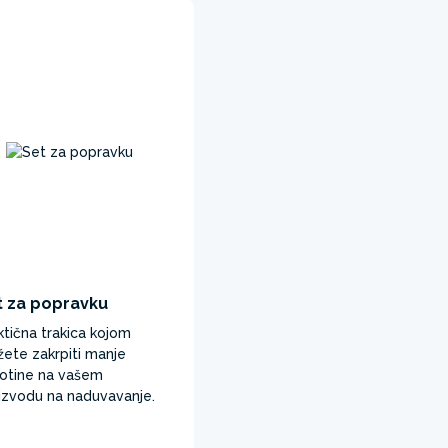
t za popravku
ktična trakica kojom
ete zakrpiti manje
otine na vašem
izvodu na naduvavanje.