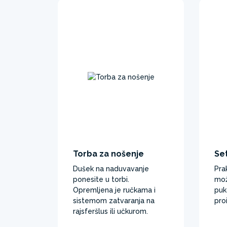
Torba za nošenje
Se
Dušek na naduvavanje
Pra
ponesite u torbi.
mož
Opremljena je ručkama i
puk
sistemom zatvaranja na
pro
rajsferšlus ili učkurom. ​