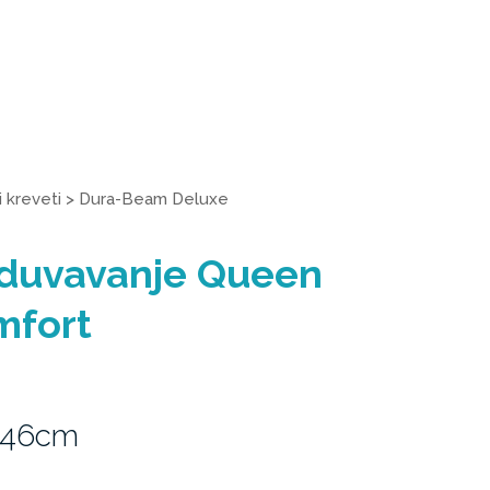
 kreveti
>
Dura-Beam Deluxe
aduvavanje Queen
mfort
 46cm