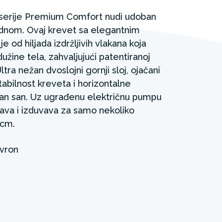
 serije Premium Comfort nudi udoban
ednom. Ovaj krevet sa elegantnim
 od hiljada izdržljivih vlakana koja
užine tela, zahvaljujući patentiranoj
ltra nežan dvoslojni gornji sloj, ojačani
stabilnost kreveta i horizontalne
n san. Uz ugrađenu električnu pumpu
vava i izduvava za samo nekoliko
 cm.
vron