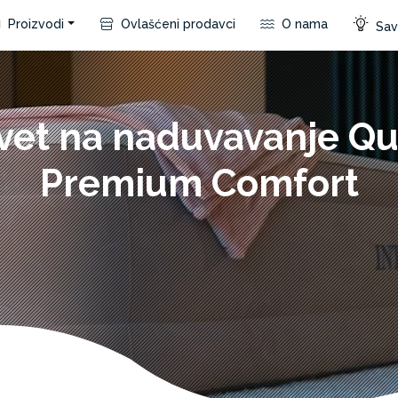
Proizvodi
Ovlašćeni prodavci
O nama
Save
vet na naduvavanje Q
Premium Comfort