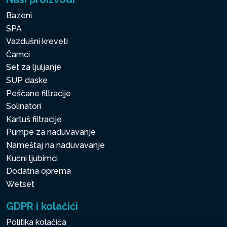
Bazeni
SPA
Vazdušni kreveti
Čamci
Set za ljuljanje
SUP daske
Peščane filtracije
Solinatori
Kartuš filtracije
Pumpe za naduvavanje
Nameštaj na naduvavanje
Kućni ljubimci
Dodatna oprema
Wetset
GDPR i kolačići
Politika kolačića