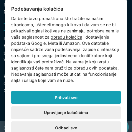
Politika zaštite ličnih i drugih obrađivanih podataka
Podešavanja kolačića
Podešavanja kolačića
Da biste brzo pronašli ono što tražite na našim
stranicama, uštedeli mnogo klikova i da vam se ne bi
prikazivali oglasi koji vas ne zanimaju, potrebna nam je
vaša saglasnost za
obradu kolačića
i dostavljanje
Intex Trading, s.r.o.
podataka Google, Meta ili Amazon. Ove datoteke
Hradecká 2526/3
najčešće sadrže vaša podešavanja, zapise o interakciji
130 00 Praha 3
sa sajtom i pre svega jedinstvene identifikatore koji
Vinohrady - Česká republika
identifikuju vaš pretraživač. Na vama je koju vrstu
saglasnosti ćete nam pružiti za obradu ovih podataka.
Nedavanje saglasnosti može uticati na funkcionisanje
Kompanija je registrovana u Opštinskom sudu u Pragu,
sajta i usluga koje vam se nude.
odeljak C, uložak 74759, Identifikacioni broj kompanije:
26150808, Poreski identifikacioni broj: CZ26150808.
Prihvati sve
Upravljanje kolačićima
Odbaci sve
Copyright © 2026 INTEX TRADING s.r.o. All rights reserved.