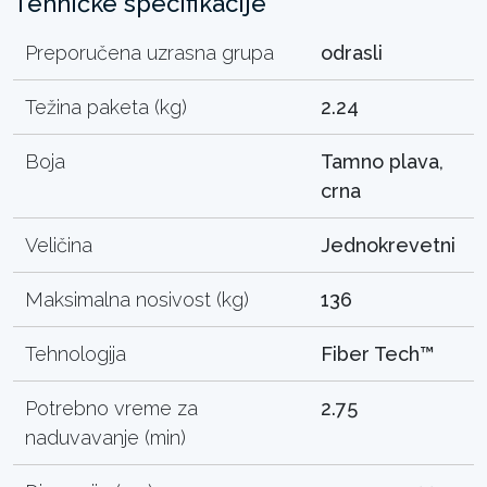
Tehničke specifikacije
Preporučena uzrasna grupa
odrasli
Težina paketa (kg)
2.24
Boja
Tamno plava,
crna
Veličina
Jednokrevetni
Maksimalna nosivost (kg)
136
Tehnologija
Fiber Tech™
Potrebno vreme za
2.75
naduvavanje (min)