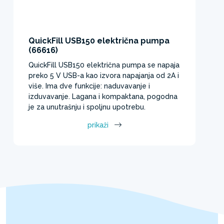
QuickFill USB150 električna pumpa
(66616)
QuickFill USB150 električna pumpa se napaja
preko 5 V USB-a kao izvora napajanja od 2A i
više. Ima dve funkcije: naduvavanje i
izduvavanje. Lagana i kompaktana, pogodna
je za unutrašnju i spoljnu upotrebu.
prikaži