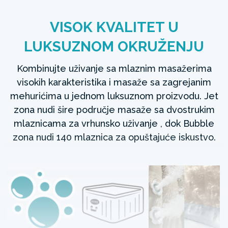
VISOK KVALITET U
LUKSUZNOM OKRUŽENJU
Kombinujte uživanje sa mlaznim masažerima
visokih karakteristika i masaže sa zagrejanim
mehurićima u jednom luksuznom proizvodu. Jet
zona nudi šire područje masaže sa dvostrukim
mlaznicama za vrhunsko uživanje , dok Bubble
zona nudi 140 mlaznica za opuštajuće iskustvo.