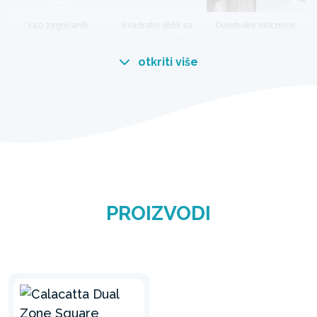
140 zagrejanih
Kvadratni oblik sa
Dvostruke mlaznice
mehurića
printom mermera
otkriti više
Ekskluzivni dizajn Calacatta
mermera
Elegantan izgled Calacatta mermera na SPA
koritu će ulepšati svako dvorište. Donesite ovaj
novi model u svoj dom i uživajte u luksuznom
iskustvu.
PROIZVODI