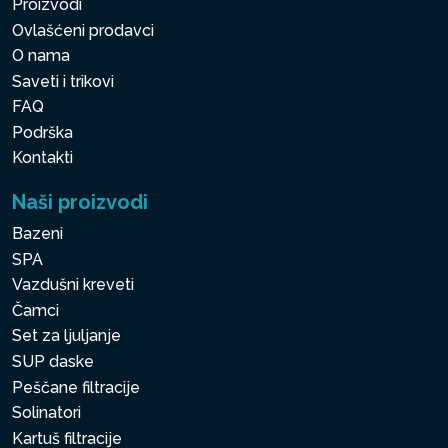
mlaznicama smeštenim u
Proizvodi
dva ugla PureSpa™, dok
Ovlašćeni prodavci
Bubble zona nudi 140
O nama
mlaznica za umirujuće i
Saveti i trikovi
FAQ
opuštajuće iskustvo.
Podrška
Kontakti
3-SLOJNI LAMINIRANI
Naši proizvodi
SUPER OJAČAN PVC
Bazeni
3-slojni premaz PVC-a sa
SPA
Super ojačanom
Vazdušni kreveti
tehnologijom pruža veću
Čamci
otpornost i vrhunsku podršku.
Set za ljuljanje
SUP daske
Gornji i donji sloj su
Peščane filtracije
napravljeni od reljefnog
Solinatori
PVC-a. Srednji sloj je
Kartuš filtracije
napravljen od super-jake