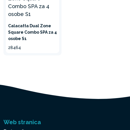
Calacatta Dual Zone
Square Combo SPA za 4
osobe S1
28464
DODATNE
HIDROMASAŽNE
MLAZNICE
Jet zona vam pruža veći
prostor za masažu
Web stranica
zahvaljujući dvostrukim