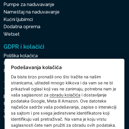
Pumpe za naduvavanje
ojačane poliesterske mreže.
Nameštaj na naduvavanje
Sve ovo obezbeđuje
Kućni ljubimci
izdržljivu i udobnu
Dodatna oprema
spoljašnjost.
Wetset
GDPR i kolačići
SISTEM ZA TVRDU I
Politika kolačića
SLANU VODU
Politika zaštite ličnih i drugih obrađivanih podataka
Podešavanja kolačića
Podešavanja kolačića
Dva integrisana sistema
Da biste brzo pronašli ono što tražite na našim
služe za prečišćavanje i
stranicama, uštedeli mnogo klikova i da vam se ne bi
održavanje vode svežom i
prikazivali oglasi koji vas ne zanimaju, potrebna nam je
vaša saglasnost za
obradu kolačića
i dostavljanje
čistom. Jedan sprečava
Intex Trading, s.r.o.
podataka Google, Meta ili Amazon. Ove datoteke
nastanak kamenca, a drugi
Hradecká 2526/3
najčešće sadrže vaša podešavanja, zapise o interakciji
130 00 Praha 3
proizvodi prirodni hlor
sa sajtom i pre svega jedinstvene identifikatore koji
Vinohrady - Česká republika
zahvaljujući sistemu slane
identifikuju vaš pretraživač. Na vama je koju vrstu
saglasnosti ćete nam pružiti za obradu ovih podataka.
vode. Ova kombinacija