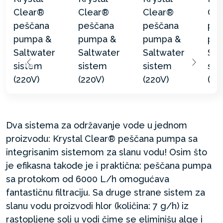
Dva sistema za održavanje vode u jednom
proizvodu: Krystal Clear® peščana pumpa sa
integrisanim sistemom za slanu vodu! Osim što
je efikasna takođe je i praktična: peščana pumpa
sa protokom od 6000 L/h omogućava
fantastičnu filtraciju. Sa druge strane sistem za
slanu vodu proizvodi hlor (količina: 7 g/h) iz
rastopljene soli u vodi čime se eliminišu alge i