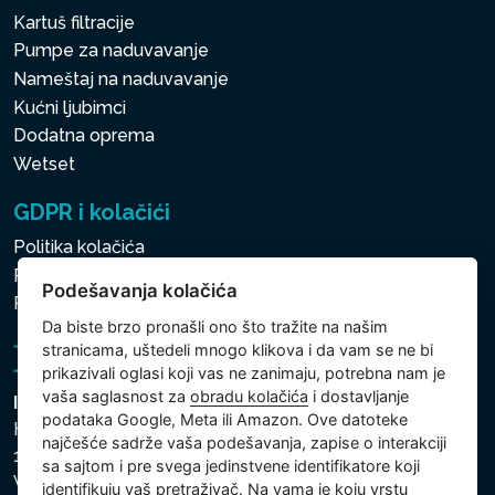
Kartuš filtracije
Pumpe za naduvavanje
Nameštaj na naduvavanje
Kućni ljubimci
Dodatna oprema
Wetset
GDPR i kolačići
Politika kolačića
Politika zaštite ličnih i drugih obrađivanih podataka
Podešavanja kolačića
Podešavanja kolačića
Da biste brzo pronašli ono što tražite na našim
stranicama, uštedeli mnogo klikova i da vam se ne bi
prikazivali oglasi koji vas ne zanimaju, potrebna nam je
vaša saglasnost za
obradu kolačića
i dostavljanje
Intex Trading, s.r.o.
podataka Google, Meta ili Amazon. Ove datoteke
Hradecká 2526/3
najčešće sadrže vaša podešavanja, zapise o interakciji
130 00 Praha 3
sa sajtom i pre svega jedinstvene identifikatore koji
Vinohrady - Česká republika
identifikuju vaš pretraživač. Na vama je koju vrstu