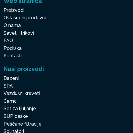
Web stranica
Proizvodi
Ovlašćeni prodavci
O nama
Saveti i trikovi
FAQ
Podrška
Kontakti
Naši proizvodi
Bazeni
SPA
Vazdušni kreveti
Čamci
Set za ljuljanje
SUP daske
Peščane filtracije
Solinatori