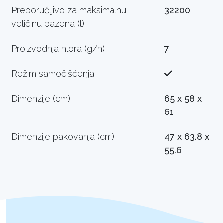
Preporučljivo za maksimalnu
32200
veličinu bazena (l)
Proizvodnja hlora (g/h)
7
Režim samočišćenja
Dimenzije (cm)
65 x 58 x
61
Dimenzije pakovanja (cm)
47 x 63.8 x
55.6