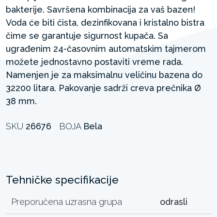
bakterije. Savršena kombinacija za vaš bazen!
Voda će biti čista, dezinfikovana i kristalno bistra
čime se garantuje sigurnost kupača. Sa
ugrađenim 24-časovnim automatskim tajmerom
možete jednostavno postaviti vreme rada.
Namenjen je za maksimalnu veličinu bazena do
32200 litara. Pakovanje sadrži creva prečnika Ø
38 mm. ​
SKU
26676
BOJA
Bela
Tehničke specifikacije
Preporučena uzrasna grupa
odrasli