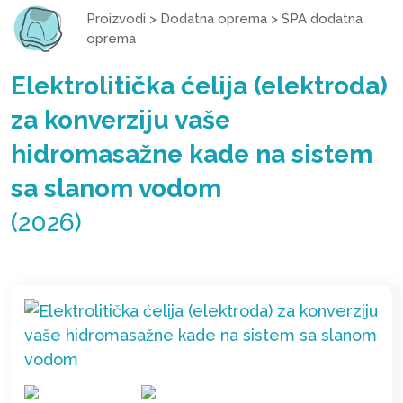
Proizvodi
>
Dodatna oprema
>
SPA dodatna
oprema
Elektrolitička ćelija (elektroda)
za konverziju vaše
hidromasažne kade na sistem
sa slanom vodom
(2026)