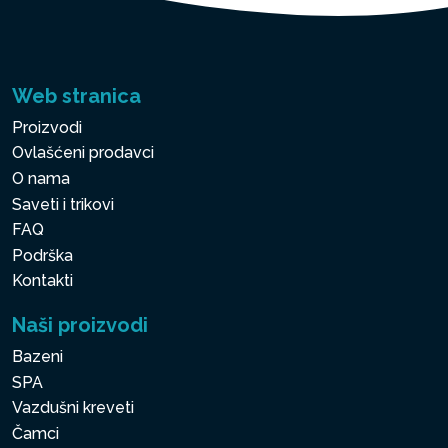
Web stranica
Proizvodi
Ovlašćeni prodavci
O nama
Saveti i trikovi
FAQ
Podrška
Kontakti
Naši proizvodi
Bazeni
SPA
Vazdušni kreveti
Čamci