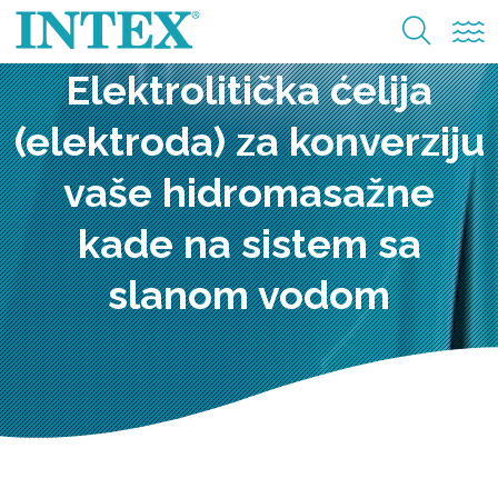
Elektrolitička ćelija
(elektroda) za konverziju
vaše hidromasažne
kade na sistem sa
slanom vodom