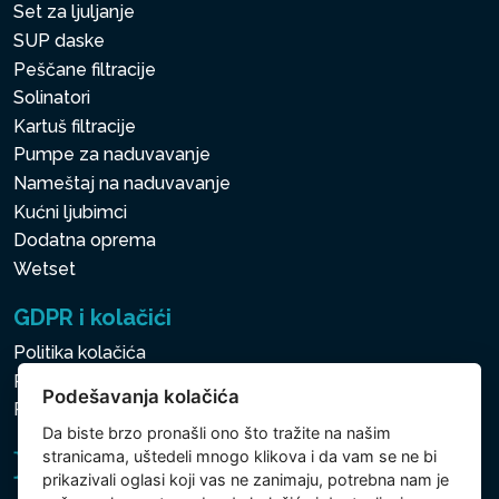
Set za ljuljanje
SUP daske
Peščane filtracije
Solinatori
Kartuš filtracije
Pumpe za naduvavanje
Nameštaj na naduvavanje
Kućni ljubimci
Dodatna oprema
Wetset
GDPR i kolačići
Politika kolačića
Politika zaštite ličnih i drugih obrađivanih podataka
Podešavanja kolačića
Podešavanja kolačića
Da biste brzo pronašli ono što tražite na našim
stranicama, uštedeli mnogo klikova i da vam se ne bi
prikazivali oglasi koji vas ne zanimaju, potrebna nam je