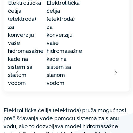
Elektrolitička ćelija (elektroda) pruža mogućnost
prečišćavanja vode pomoću sistema za slanu
vodu, ako to dozvoljava model hidromasažne