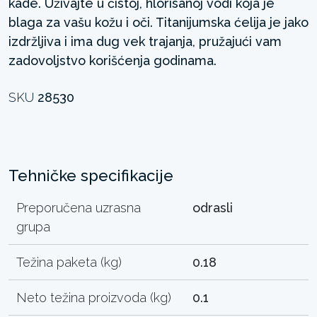
kade. Uživajte u čistoj, hlorisanoj vodi koja je
blaga za vašu kožu i oči. Titanijumska ćelija je jako
izdržljiva i ima dug vek trajanja, pružajući vam
zadovoljstvo korišćenja godinama.
SKU
28530
Tehničke specifikacije
Preporučena uzrasna
odrasli
grupa
Težina paketa (kg)
0.18
Neto težina proizvoda (kg)
0.1