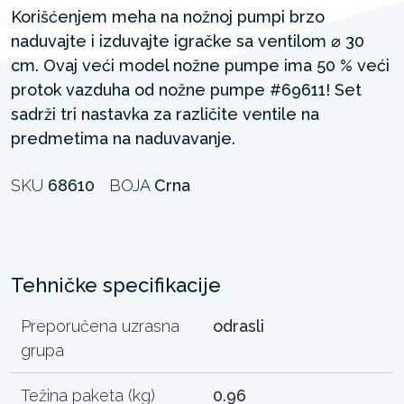
Korišćenjem meha na nožnoj pumpi brzo
naduvajte i izduvajte igračke sa ventilom ⌀ 30
cm. Ovaj veći model nožne pumpe ima 50 % veći
protok vazduha od nožne pumpe #69611! Set
sadrži tri nastavka za različite ventile na
predmetima na naduvavanje.
SKU
68610
BOJA
Crna
Tehničke specifikacije
Preporučena uzrasna
odrasli
grupa
Težina paketa (kg)
0.96