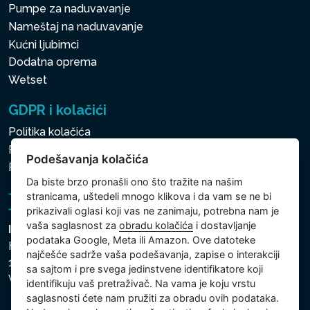
Pumpe za naduvavanje
Nameštaj na naduvavanje
Kućni ljubimci
Dodatna oprema
Wetset
GDPR i kolačići
Politika kolačića
Politika zaštite ličnih i drugih obrađivanih podataka
Podešavanja kolačića
Podešavanja kolačića
Da biste brzo pronašli ono što tražite na našim
stranicama, uštedeli mnogo klikova i da vam se ne bi
prikazivali oglasi koji vas ne zanimaju, potrebna nam je
vaša saglasnost za
obradu kolačića
i dostavljanje
Intex Trading, s.r.o.
podataka Google, Meta ili Amazon. Ove datoteke
Hradecká 2526/3
najčešće sadrže vaša podešavanja, zapise o interakciji
130 00 Praha 3
sa sajtom i pre svega jedinstvene identifikatore koji
Vinohrady - Česká republika
identifikuju vaš pretraživač. Na vama je koju vrstu
saglasnosti ćete nam pružiti za obradu ovih podataka.