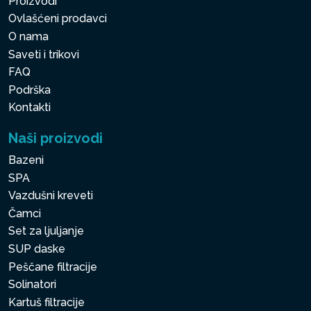
Proizvodi
Ovlašćeni prodavci
O nama
Saveti i trikovi
FAQ
Podrška
Kontakti
Naši proizvodi
Bazeni
SPA
Vazdušni kreveti
Čamci
Set za ljuljanje
SUP daske
Peščane filtracije
Solinatori
Kartuš filtracije