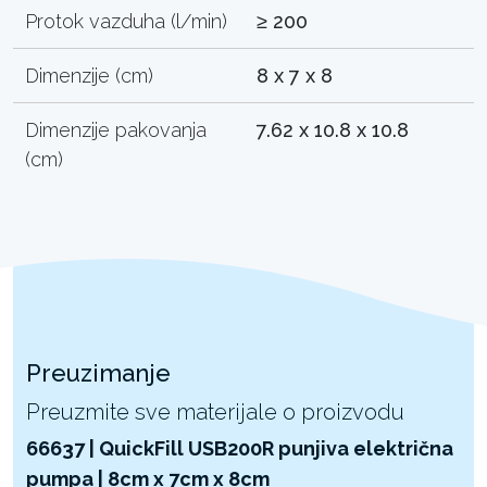
Protok vazduha (l/min)
≥ 200
Dimenzije (cm)
8 x 7 x 8
Dimenzije pakovanja
7.62 x 10.8 x 10.8
(cm)
Preuzimanje
Preuzmite sve materijale o proizvodu
66637 | QuickFill USB200R punjiva električna
pumpa | 8cm x 7cm x 8cm