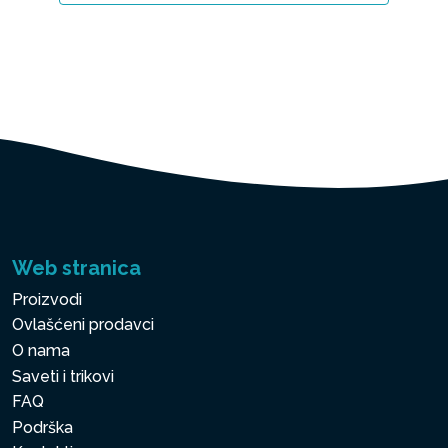
Web stranica
Proizvodi
Ovlašćeni prodavci
O nama
Saveti i trikovi
FAQ
Podrška