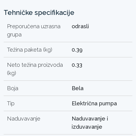
Tehničke specifikacije
Preporučena uzrasna
odrasli
grupa
Težina paketa (kg)
0.39
Neto težina proizvoda
0.33
(kg)
Boja
Bela
Tip
Električna pumpa
Naduvavanje
Naduvavanje i
izduvavanje