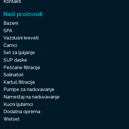
Kontakti
Naši proizvodi
Bazeni
SPA
Vazdušni kreveti
Čamci
Set za ljuljanje
SUP daske
Peščane filtracije
Solinatori
Kartuš filtracije
Pumpe za naduvavanje
Nameštaj na naduvavanje
Kućni ljubimci
Dodatna oprema
Wetset