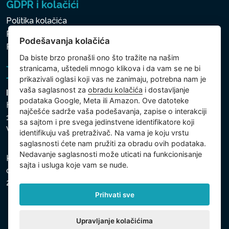
GDPR i kolačići
Politika kolačića
Politika zaštite ličnih i drugih obrađivanih podataka
Podešavanja kolačića
Podešavanja kolačića
Da biste brzo pronašli ono što tražite na našim
stranicama, uštedeli mnogo klikova i da vam se ne bi
prikazivali oglasi koji vas ne zanimaju, potrebna nam je
vaša saglasnost za
obradu kolačića
i dostavljanje
Intex Trading, s.r.o.
podataka Google, Meta ili Amazon. Ove datoteke
Hradecká 2526/3
najčešće sadrže vaša podešavanja, zapise o interakciji
130 00 Praha 3
sa sajtom i pre svega jedinstvene identifikatore koji
Vinohrady - Česká republika
identifikuju vaš pretraživač. Na vama je koju vrstu
saglasnosti ćete nam pružiti za obradu ovih podataka.
Nedavanje saglasnosti može uticati na funkcionisanje
Kompanija je registrovana u Opštinskom sudu u Pragu,
sajta i usluga koje vam se nude.
odeljak C, uložak 74759, Identifikacioni broj kompanije:
26150808, Poreski identifikacioni broj: CZ26150808.
Prihvati sve
Upravljanje kolačićima