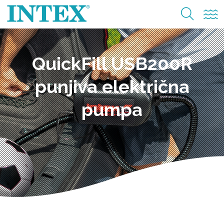
QuickFill USB200R
punjiva električna
pumpa