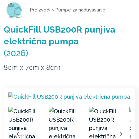
Proizvodi
>
Pumpe za naduvavanje
QuickFill USB200R punjiva
električna pumpa
(2026)
8cm x 7cm x 8cm