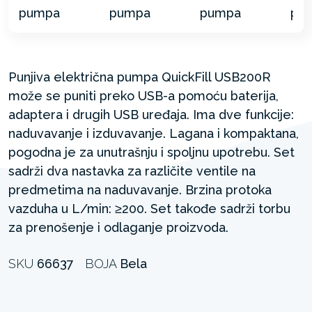
Punjiva električna pumpa QuickFill USB200R
može se puniti preko USB-a pomoću baterija,
adaptera i drugih USB uređaja. Ima dve funkcije:
naduvavanje i izduvavanje. Lagana i kompaktana,
pogodna je za unutrašnju i spoljnu upotrebu. Set
sadrži dva nastavka za različite ventile na
predmetima na naduvavanje. Brzina protoka
vazduha u L/min: ≥200. Set takođe sadrži torbu
za prenošenje i odlaganje proizvoda.
SKU
66637
BOJA
Bela