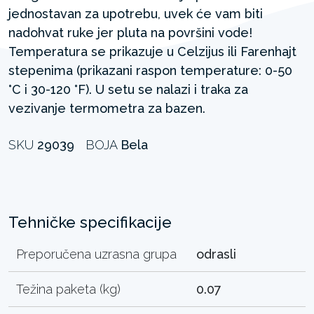
jednostavan za upotrebu, uvek će vam biti
nadohvat ruke jer pluta na površini vode!
Temperatura se prikazuje u Celzijus ili Farenhajt
stepenima (prikazani raspon temperature: 0-50
°C i 30-120 °F). U setu se nalazi i traka za
vezivanje termometra za bazen.
SKU
29039
BOJA
Bela
Tehničke specifikacije
Preporučena uzrasna grupa
odrasli
Težina paketa (kg)
0.07