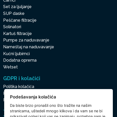
Čamci
Set za ljuljanje
SUP daske
Peščane filtracije
Solinatori
Kartuš filtracije
Pumpe za naduvavanje
Nameštaj na naduvavanje
Kućni ljubimci
Dodatna oprema
Wetset
GDPR i kolačići
Politika kolačića
Politika zaštite ličnih i drugih obrađivanih podataka
Podešavanja kolačića
Podešavanja kolačića
Da biste brzo pronašli ono što tražite na našim
stranicama, uštedeli mnogo klikova i da vam se ne bi
prikazivali oglasi koji vas ne zanimaju, potrebna nam je