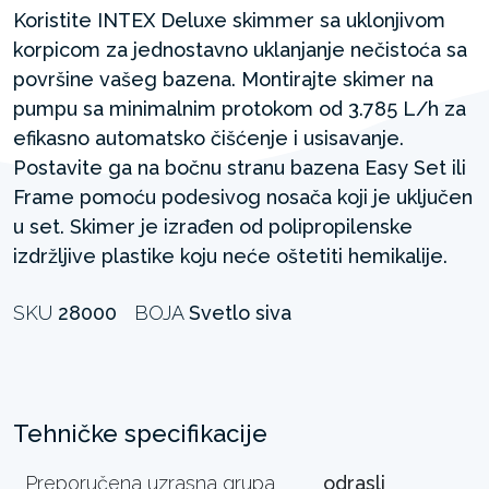
Koristite INTEX Deluxe skimmer sa uklonjivom
korpicom za jednostavno uklanjanje nečistoća sa
površine vašeg bazena. Montirajte skimer na
pumpu sa minimalnim protokom od 3.785 L/h za
efikasno automatsko čišćenje i usisavanje.
Postavite ga na bočnu stranu bazena Easy Set ili
Frame pomoću podesivog nosača koji je uključen
u set. Skimer je izrađen od polipropilenske
izdržljive plastike koju neće oštetiti hemikalije.
SKU
28000
BOJA
Svetlo siva
Tehničke specifikacije
Preporučena uzrasna grupa
odrasli