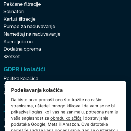
Peščane filtracije
Solinatori
Kartuš filtracije
Pumpe za naduvavanje
Nameštaj na naduvavanje
Kućni ljubimci
Dodatna oprema
Wetset
GDPR i kolačići
Politika kolačića
Politika zaštite ličnih i drugih obrađivanih podataka
Podešavanja kolačića
Podešavanja kolačića
Da biste brzo pronašli ono što tražite na našim
stranicama, uštedeli mnogo klikova i da vam se ne bi
prikazivali oglasi koji vas ne zanimaju, potrebna nam je
vaša saglasnost za
obradu kolačića
i dostavljanje
Intex Trading, s.r.o.
podataka Google, Meta ili Amazon. Ove datoteke
Hradecká 2526/3
najčešće sadrže vaša podešavanja, zapise o interakciji