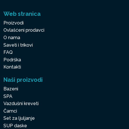
Web stranica
Proizvodi
Ovlašćeni prodavci
O nama
Saveti i trikovi
FAQ
Podrška
Kontakti
Naši proizvodi
Bazeni
SPA
Vazdušni kreveti
Čamci
Set za ljuljanje
SUP daske