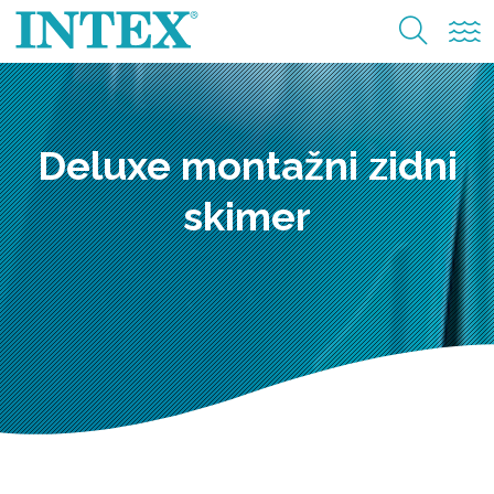
Deluxe montažni zidni
skimer