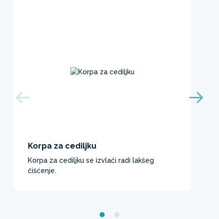
Korpa za cediljku
Korpa za cediljku se izvlači radi lakšeg
čišćenje.