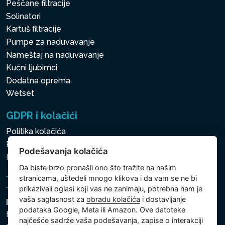
Peščane filtracije
Solinatori
Kartuš filtracije
Pumpe za naduvavanje
Nameštaj na naduvavanje
Kućni ljubimci
Dodatna oprema
Wetset
GDPR i kolačići
Politika kolačića
Politika zaštite ličnih i drugih obrađivanih podataka
Podešavanja kolačića
Podešavanja kolačića
Da biste brzo pronašli ono što tražite na našim
stranicama, uštedeli mnogo klikova i da vam se ne bi
prikazivali oglasi koji vas ne zanimaju, potrebna nam je
vaša saglasnost za
obradu kolačića
i dostavljanje
Intex Trading, s.r.o.
podataka Google, Meta ili Amazon. Ove datoteke
Hradecká 2526/3
najčešće sadrže vaša podešavanja, zapise o interakciji