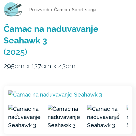
Proizvodi
>
Čamci
>
Sport serija
Čamac na naduvavanje
Seahawk 3
(2025)
295cm x 137cm x 43cm