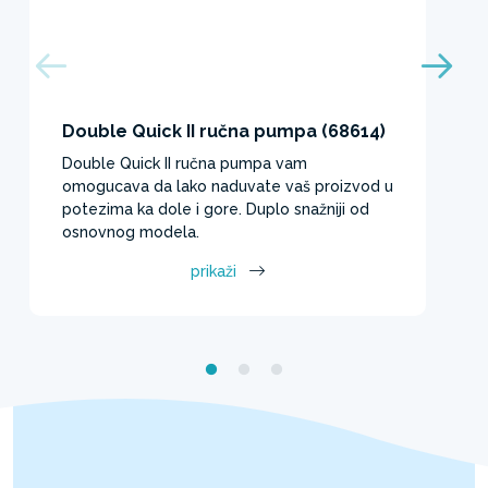
Double Quick II ručna pumpa (68614)
Double Quick II ručna pumpa vam
omogucava da lako naduvate vaš proizvod u
potezima ka dole i gore. Duplo snažniji od
osnovnog modela.​
prikaži