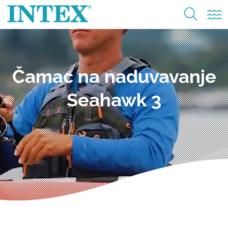
Čamac na naduvavanje
Seahawk 3