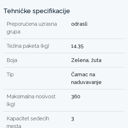
Tehničke specifikacije
Preporučena uzrasna
odrasli
grupa
Težina paketa (kg)
14.35
Boja
Zelena, žuta
Tip
Čamac na
naduvavanje
Maksimalna nosivost
360
(kg)
Kapacitet sedećih
3
mesta