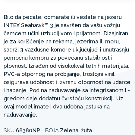
Bilo da pecate, odmarate ili veslate na jezeru
INTEX Seahawk™ 3 je savršen da vašu vožnju
čamcem učini uzbudljivom i prijatnom. Dizajniran
je za korišćenje na rekama, jezerima ili moru,
sadrži 3 vazdušne komore uključujući i unutrašnju
pomoćnu komoru za povećanu stabilnost i
plovnost. Izrađen od visokokvalitetnih materijala,
PVC-a otpornog na probijanje, troslojni vinil
osigurava udobnost i izvrsnu otpornost na udarce
i habanje. Pod na naduvavanje sa integrisanom l -
gredom daje dodatnu čvrstoću konstrukciji. Uz
ovaj model imate i dva udobna jastuka na
naduvavanje.
SKU
68380NP
BOJA
Zelena, žuta