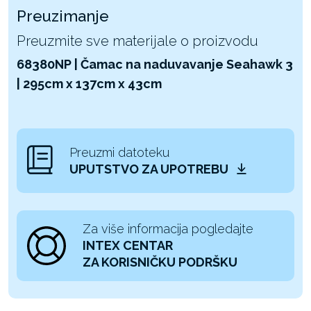
Preuzimanje
Preuzmite sve materijale o proizvodu
68380NP | Čamac na naduvavanje Seahawk 3
| 295cm x 137cm x 43cm
Preuzmi datoteku
UPUTSTVO ZA UPOTREBU
Za više informacija pogledajte
INTEX CENTAR
ZA KORISNIČKU PODRŠKU