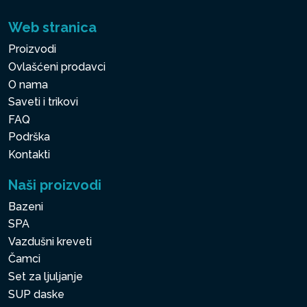
Web stranica
Proizvodi
Ovlašćeni prodavci
O nama
Saveti i trikovi
FAQ
Podrška
Kontakti
Naši proizvodi
Bazeni
SPA
Vazdušni kreveti
Čamci
Set za ljuljanje
SUP daske