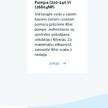
Pumpa (220-240 V)
(26604NP)
Održavajte vodu u vašem
bazenu čistom i svežom
pomoću priložene filter
pumpe. Jednostavno za
upotrebu, poboljšava
cirkulaciju i filtraciju. Za
maksimalnu efikasnost,
zamenite filter svake 2
nedelje.
prikaži