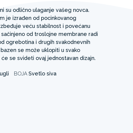
i su odlično ulaganje vašeg novca.
am je izrađen od pocinkovanog
ezbeđuje veću stabilnost i povećanu
je sačinjeno od troslojne membrane radi
od ogrebotina i drugih svakodnevnih
 bazen se može uklopiti u svako
 će se svideti ovaj jednostavan dizajn.
ugli
BOJA
Svetlo siva