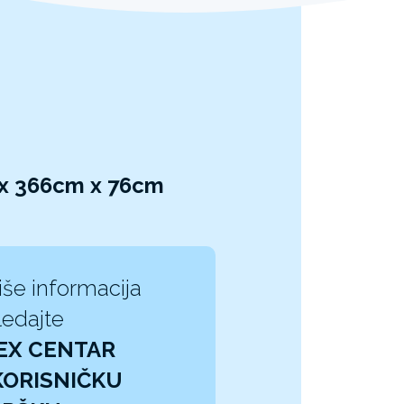
 x 366cm x 76cm
iše informacija
edajte
EX CENTAR
KORISNIČKU