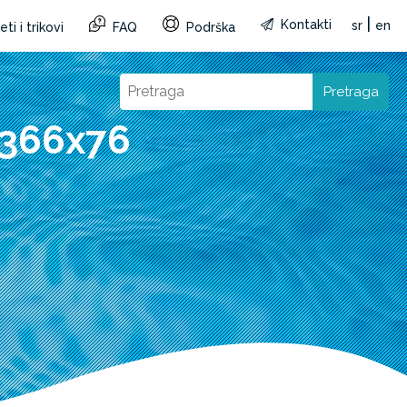
|
Kontakti
sr
en
ti i trikovi
FAQ
Podrška
Pretraga
 366x76