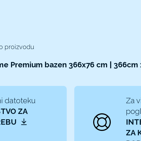
 o proizvodu
ame Premium bazen 366x76 cm | 366cm
i datoteku
Za v
TVO ZA
pogl
REBU
INT
ZA 