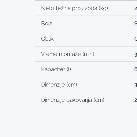
Neto težina proizvoda (kg)
Boja
S
Oblik
O
Vreme montaže (min)
Kapacitet (l)
Dimenzije (cm)
3
Dimenzije pakovanja (cm)
2