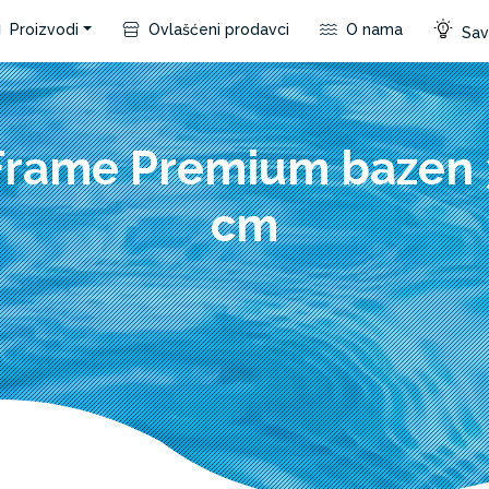
Proizvodi
Ovlašćeni prodavci
O nama
Save
Frame Premium bazen
cm