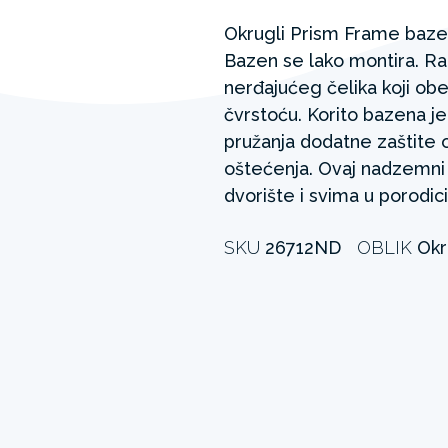
Okrugli Prism Frame bazen
Bazen se lako montira. R
nerđajućeg čelika koji ob
čvrstoću. Korito bazena 
pružanja dodatne zaštite 
oštećenja. Ovaj nadzemni
dvorište i svima u porodici
SKU
26712ND
OBLIK
Okr