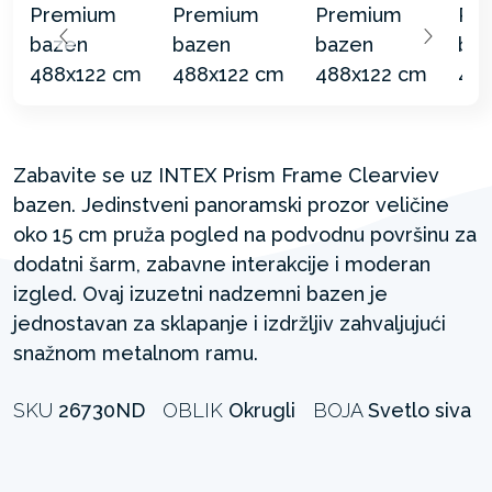
Zabavite se uz INTEX Prism Frame Clearviev
bazen. Jedinstveni panoramski prozor veličine
oko 15 cm pruža pogled na podvodnu površinu za
dodatni šarm, zabavne interakcije i moderan
izgled. Ovaj izuzetni nadzemni bazen je
jednostavan za sklapanje i izdržljiv zahvaljujući
snažnom metalnom ramu.
SKU
26730ND
OBLIK
Okrugli
BOJA
Svetlo siva