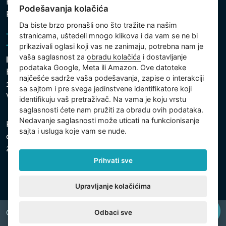
Politika zaštite ličnih i drugih obrađivanih podataka
Podešavanja kolačića
Podešavanja kolačića
Da biste brzo pronašli ono što tražite na našim
stranicama, uštedeli mnogo klikova i da vam se ne bi
prikazivali oglasi koji vas ne zanimaju, potrebna nam je
vaša saglasnost za
obradu kolačića
i dostavljanje
Intex Trading, s.r.o.
podataka Google, Meta ili Amazon. Ove datoteke
Hradecká 2526/3
najčešće sadrže vaša podešavanja, zapise o interakciji
130 00 Praha 3
sa sajtom i pre svega jedinstvene identifikatore koji
Vinohrady - Česká republika
identifikuju vaš pretraživač. Na vama je koju vrstu
saglasnosti ćete nam pružiti za obradu ovih podataka.
Nedavanje saglasnosti može uticati na funkcionisanje
Kompanija je registrovana u Opštinskom sudu u Pragu,
sajta i usluga koje vam se nude.
odeljak C, uložak 74759, Identifikacioni broj kompanije:
26150808, Poreski identifikacioni broj: CZ26150808.
Prihvati sve
Upravljanje kolačićima
Odbaci sve
Copyright © 2026 INTEX TRADING s.r.o. All rights reserved.