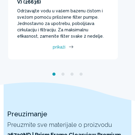
V) (26636)
Održavajte vodu u vašem bazenu čistom i
svežom pomoću priložene filter pumpe.
Jednostavno za upotrebu, poboljšava
cirkulaciju i filtraciju. Za maksimalnu
efikasnost, zamenite filter svake 2 nedelje.
prikaži
Preuzimanje
Preuzmite sve materijale o proizvodu
26730ND | Prism Frame Clearview Premium