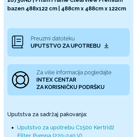
bazen 488x122 cm | 488cm x 488cm x 122cm
Preuzmi datoteku
UPUTSTVO ZA UPOTREBU
Za više informacija pogledajte
INTEX CENTAR
ZA KORISNIČKU PODRŠKU
Uputstva za sadržaj pakovanja:
Uputstvo za upotrebu C1500 Kertridž
Filter Pumpa (220-240 V)