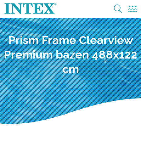
Prism Frame Clearview
Premium bazen 488x122
cm