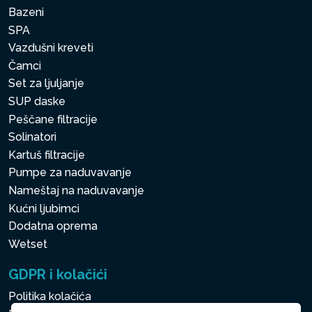
Bazeni
SPA
Vazdušni kreveti
Čamci
Set za ljuljanje
SUP daske
Peščane filtracije
Solinatori
Kartuš filtracije
Pumpe za naduvavanje
Nameštaj na naduvavanje
Kućni ljubimci
Dodatna oprema
Wetset
GDPR i kolačići
Politika kolačića