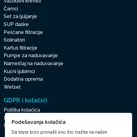
Vazdušni kreveti
Čamci
Set za ljuljanje
SUP daske
Peščane filtracije
Solinatori
Kartuš filtracije
Pumpe za naduvavanje
Nameštaj na naduvavanje
Kućni ljubimci
Dodatna oprema
Wetset
GDPR i kolačići
Politika kolačića
Politika zaštite ličnih i drugih obrađivanih podataka
Podešavanja kolačića
Podešavanja kolačića
Da biste brzo pronašli ono što tražite na našim