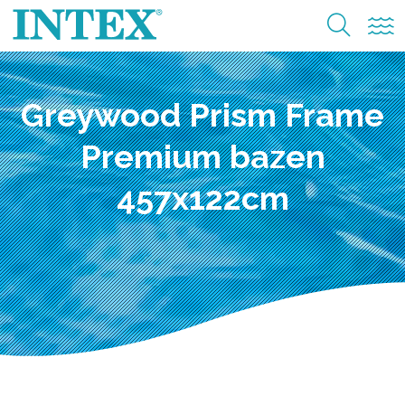
Greywood Prism Frame
Premium bazen
457x122cm