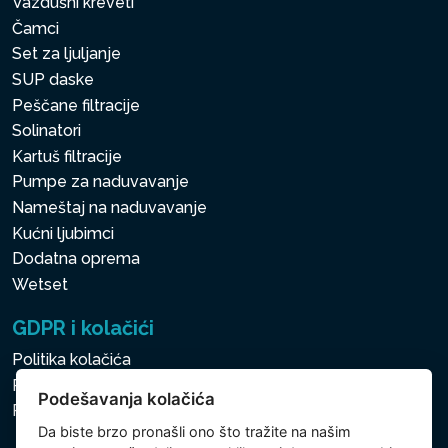
Vazdušni kreveti
Čamci
Set za ljuljanje
SUP daske
Peščane filtracije
Solinatori
Kartuš filtracije
Pumpe za naduvavanje
Nameštaj na naduvavanje
Kućni ljubimci
Dodatna oprema
Wetset
GDPR i kolačići
Politika kolačića
Politika zaštite ličnih i drugih obrađivanih podataka
Podešavanja kolačića
Podešavanja kolačića
Da biste brzo pronašli ono što tražite na našim