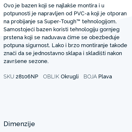
Ovo je bazen koji se najlakše montira i u
potpunosti je napravljen od PVC-a koji je otporan
na probijanje sa Super-Tough™ tehnologijom.
Samostojeći bazen koristi tehnologiju gornjeg
prstena koji se naduvava čime se obezbeđuje
potpuna sigurnost. Lako i brzo montiranje takođe
znači da se jednostavno sklapa i skladišti nakon
završene sezone.
SKU
28106NP
OBLIK
Okrugli
BOJA
Plava
Dimenzije