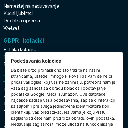
Nameštaj na naduvavanje
Kućni ljubimci
Dodatna oprema
Wetset
GDPR i kolačići
Politika kolačića
Politika zaštite ličnih i drugih obrađivanih podataka
Podešavanja kolačića
Podešavanja kolačića
Da biste brzo pronašli ono što tražite na našim
stranicama, uštedeli mnogo klikova i da vam se ne bi
prikazivali oglasi koji vas ne zanimaju, potrebna nam je
vaša saglasnost za
obradu kolačića
i dostavljanje
Intex Trading, s.r.o.
podataka Google, Meta ili Amazon. Ove datoteke
Hradecká 2526/3
najčešće sadrže vaša podešavanja, zapise o interakciji
130 00 Praha 3
sa sajtom i pre svega jedinstvene identifikatore koji
Vinohrady - Česká republika
identifikuju vaš pretraživač. Na vama je koju vrstu
saglasnosti ćete nam pružiti za obradu ovih podataka.
Nedavanje saglasnosti može uticati na funkcionisanje
Kompanija je registrovana u Opštinskom sudu u Pragu,