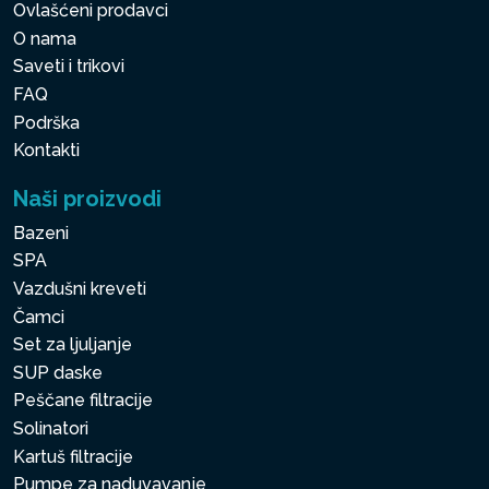
Ovlašćeni prodavci
O nama
Saveti i trikovi
FAQ
Podrška
Kontakti
Naši proizvodi
Bazeni
SPA
Vazdušni kreveti
Čamci
Set za ljuljanje
SUP daske
Peščane filtracije
Solinatori
Kartuš filtracije
Pumpe za naduvavanje