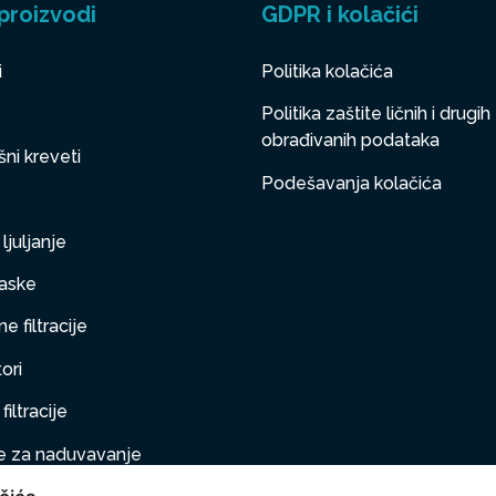
proizvodi
GDPR i kolačići
i
Politika kolačića
Politika zaštite ličnih i drugih
obrađivanih podataka
ni kreveti
Podešavanja kolačića
ljuljanje
aske
e filtracije
ori
filtracije
 za naduvavanje