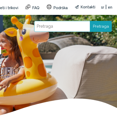
|
Kontakti
sr
en
ti i trikovi
FAQ
Podrška
Pretraga
I