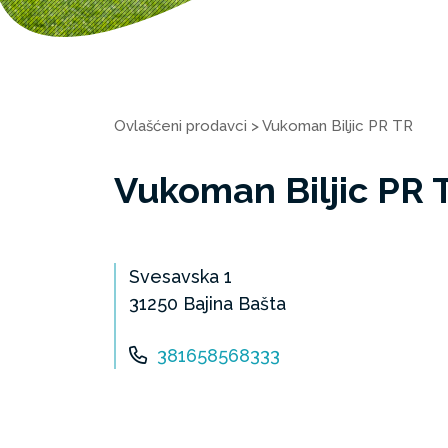
Ovlašćeni prodavci
>
Vukoman Biljic PR TR
Vukoman Biljic PR 
Svesavska 1
31250 Bajina Bašta
381658568333