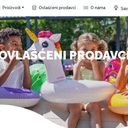
Proizvodi
Ovlašćeni prodavci
O nama
Save
OVLAŠĆENI PRODAVC