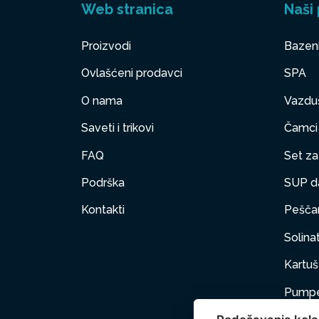
Web stranica
Naši 
Proizvodi
Bazen
Ovlašćeni prodavci
SPA
O nama
Vazduš
Saveti i trikovi
Čamci
FAQ
Set za 
Podrška
SUP d
Kontakti
Peščan
Solinat
Kartuš 
Pumpe