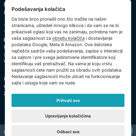
Politika zaštite ličnih i drugih obrađivanih podataka
Podešavanja kolačića
Podešavanja kolačića
Da biste brzo pronašli ono što tražite na našim
stranicama, uštedeli mnogo klikova i da vam se ne bi
prikazivali oglasi koji vas ne zanimaju, potrebna nam je
vaša saglasnost za
obradu kolačića
i dostavljanje
Intex Trading, s.r.o.
podataka Google, Meta ili Amazon. Ove datoteke
Hradecká 2526/3
najčešće sadrže vaša podešavanja, zapise o interakciji
130 00 Praha 3
sa sajtom i pre svega jedinstvene identifikatore koji
Vinohrady - Česká republika
identifikuju vaš pretraživač. Na vama je koju vrstu
saglasnosti ćete nam pružiti za obradu ovih podataka.
Nedavanje saglasnosti može uticati na funkcionisanje
Kompanija je registrovana u Opštinskom sudu u Pragu,
sajta i usluga koje vam se nude.
odeljak C, uložak 74759, Identifikacioni broj kompanije:
26150808, Poreski identifikacioni broj: CZ26150808.
Prihvati sve
Upravljanje kolačićima
Odbaci sve
Copyright © 2026 INTEX TRADING s.r.o. All rights reserved.