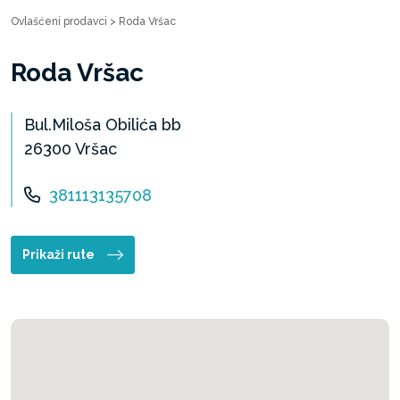
Ovlašćeni prodavci
>
Roda Vršac
Roda Vršac
Bul.Miloša Obilića bb
26300 Vršac
381113135708
Prikaži rute