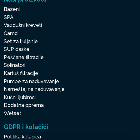
Bazeni
SPA
Vazdušni kreveti
Čamci
Set za ljuljanje
SUP daske
Peščane filtracije
Solinatori
Kartuš filtracije
Pumpe za naduvavanje
Nameštaj na naduvavanje
Kućni ljubimci
Dodatna oprema
Wetset
GDPR i kolačići
Politika kolačića