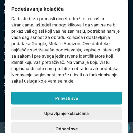
Politika zaštite ličnih i drugih obrađivanih podataka
Podešavanja kolačića
Podešavanja kolačića
Da biste brzo pronašli ono što tražite na našim
stranicama, uštedeli mnogo klikova i da vam se ne bi
prikazivali oglasi koji vas ne zanimaju, potrebna nam je
vaša saglasnost za
obradu kolačića
i dostavljanje
Intex Trading, s.r.o.
podataka Google, Meta ili Amazon. Ove datoteke
Hradecká 2526/3
najčešće sadrže vaša podešavanja, zapise o interakciji
130 00 Praha 3
sa sajtom i pre svega jedinstvene identifikatore koji
Vinohrady - Česká republika
identifikuju vaš pretraživač. Na vama je koju vrstu
saglasnosti ćete nam pružiti za obradu ovih podataka.
Nedavanje saglasnosti može uticati na funkcionisanje
Kompanija je registrovana u Opštinskom sudu u Pragu,
sajta i usluga koje vam se nude.
odeljak C, uložak 74759, Identifikacioni broj kompanije:
26150808, Poreski identifikacioni broj: CZ26150808.
Prihvati sve
Upravljanje kolačićima
Odbaci sve
Copyright © 2026 INTEX TRADING s.r.o. All rights reserved.