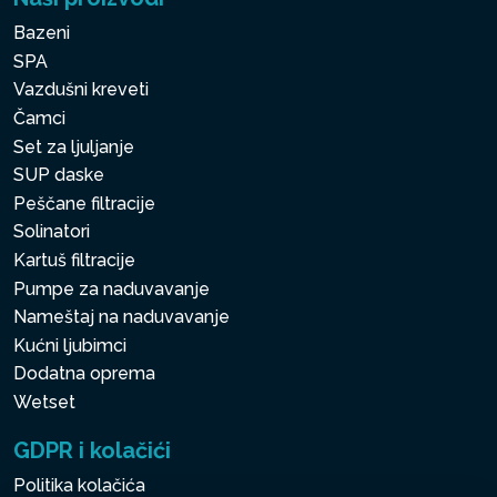
Bazeni
SPA
Vazdušni kreveti
Čamci
Set za ljuljanje
SUP daske
Peščane filtracije
Solinatori
Kartuš filtracije
Pumpe za naduvavanje
Nameštaj na naduvavanje
Kućni ljubimci
Dodatna oprema
Wetset
GDPR i kolačići
Politika kolačića