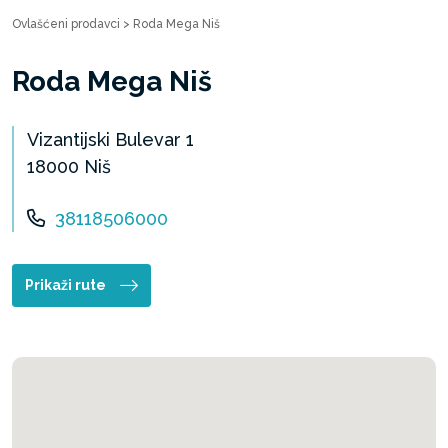
Ovlašćeni prodavci
>
Roda Mega Niš
Roda Mega Niš
Vizantijski Bulevar 1
18000 Niš
38118506000
Prikaži rute