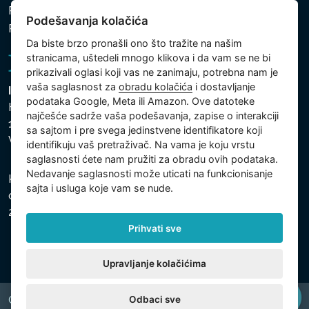
Politika zaštite ličnih i drugih obrađivanih podataka
Podešavanja kolačića
Podešavanja kolačića
Da biste brzo pronašli ono što tražite na našim
stranicama, uštedeli mnogo klikova i da vam se ne bi
prikazivali oglasi koji vas ne zanimaju, potrebna nam je
vaša saglasnost za
obradu kolačića
i dostavljanje
Intex Trading, s.r.o.
podataka Google, Meta ili Amazon. Ove datoteke
Hradecká 2526/3
najčešće sadrže vaša podešavanja, zapise o interakciji
130 00 Praha 3
sa sajtom i pre svega jedinstvene identifikatore koji
Vinohrady - Česká republika
identifikuju vaš pretraživač. Na vama je koju vrstu
saglasnosti ćete nam pružiti za obradu ovih podataka.
Nedavanje saglasnosti može uticati na funkcionisanje
Kompanija je registrovana u Opštinskom sudu u Pragu,
sajta i usluga koje vam se nude.
odeljak C, uložak 74759, Identifikacioni broj kompanije:
26150808, Poreski identifikacioni broj: CZ26150808.
Prihvati sve
Upravljanje kolačićima
Odbaci sve
Copyright © 2026 INTEX TRADING s.r.o. All rights reserved.