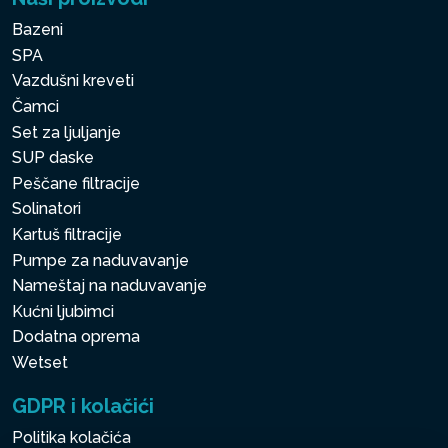
Bazeni
SPA
Vazdušni kreveti
Čamci
Set za ljuljanje
SUP daske
Peščane filtracije
Solinatori
Kartuš filtracije
Pumpe za naduvavanje
Nameštaj na naduvavanje
Kućni ljubimci
Dodatna oprema
Wetset
GDPR i kolačići
Politika kolačića