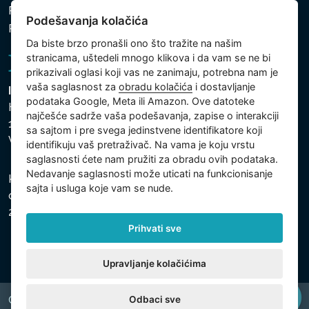
Politika zaštite ličnih i drugih obrađivanih podataka
Podešavanja kolačića
Podešavanja kolačića
Da biste brzo pronašli ono što tražite na našim
stranicama, uštedeli mnogo klikova i da vam se ne bi
prikazivali oglasi koji vas ne zanimaju, potrebna nam je
vaša saglasnost za
obradu kolačića
i dostavljanje
Intex Trading, s.r.o.
podataka Google, Meta ili Amazon. Ove datoteke
Hradecká 2526/3
najčešće sadrže vaša podešavanja, zapise o interakciji
130 00 Praha 3
sa sajtom i pre svega jedinstvene identifikatore koji
Vinohrady - Česká republika
identifikuju vaš pretraživač. Na vama je koju vrstu
saglasnosti ćete nam pružiti za obradu ovih podataka.
Nedavanje saglasnosti može uticati na funkcionisanje
Kompanija je registrovana u Opštinskom sudu u Pragu,
sajta i usluga koje vam se nude.
odeljak C, uložak 74759, Identifikacioni broj kompanije:
26150808, Poreski identifikacioni broj: CZ26150808.
Prihvati sve
Upravljanje kolačićima
Odbaci sve
Copyright © 2026 INTEX TRADING s.r.o. All rights reserved.