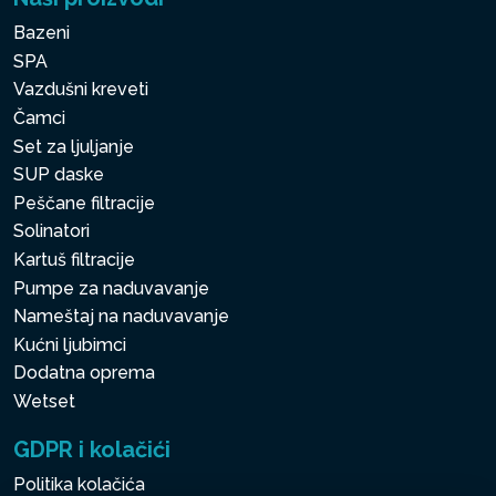
Bazeni
SPA
Vazdušni kreveti
Čamci
Set za ljuljanje
SUP daske
Peščane filtracije
Solinatori
Kartuš filtracije
Pumpe za naduvavanje
Nameštaj na naduvavanje
Kućni ljubimci
Dodatna oprema
Wetset
GDPR i kolačići
Politika kolačića