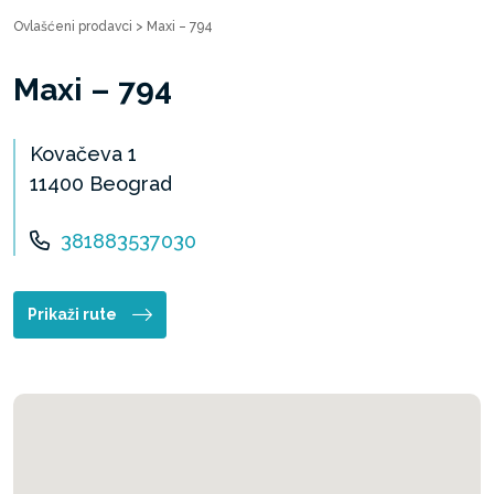
Ovlašćeni prodavci
>
Maxi – 794
Maxi – 794
Kovačeva 1
11400 Beograd
381883537030
Prikaži rute