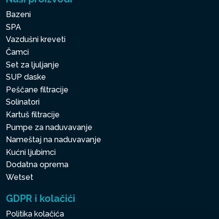
Bazeni
SPA
Vazdušni kreveti
Čamci
Set za ljuljanje
SUP daske
Peščane filtracije
Solinatori
Kartuš filtracije
Pumpe za naduvavanje
Nameštaj na naduvavanje
Kućni ljubimci
Dodatna oprema
Wetset
GDPR i kolačići
Politika kolačića