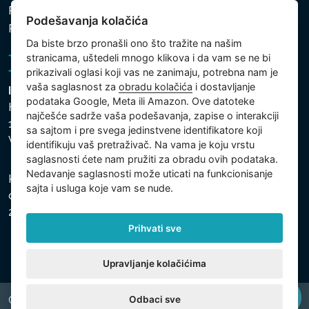
Politika zaštite ličnih i drugih obrađivanih podataka
Podešavanja kolačića
Podešavanja kolačića
Da biste brzo pronašli ono što tražite na našim
stranicama, uštedeli mnogo klikova i da vam se ne bi
prikazivali oglasi koji vas ne zanimaju, potrebna nam je
vaša saglasnost za
obradu kolačića
i dostavljanje
Intex Trading, s.r.o.
podataka Google, Meta ili Amazon. Ove datoteke
Hradecká 2526/3
najčešće sadrže vaša podešavanja, zapise o interakciji
130 00 Praha 3
sa sajtom i pre svega jedinstvene identifikatore koji
Vinohrady - Česká republika
identifikuju vaš pretraživač. Na vama je koju vrstu
saglasnosti ćete nam pružiti za obradu ovih podataka.
Nedavanje saglasnosti može uticati na funkcionisanje
Kompanija je registrovana u Opštinskom sudu u Pragu,
sajta i usluga koje vam se nude.
odeljak C, uložak 74759, Identifikacioni broj kompanije:
26150808, Poreski identifikacioni broj: CZ26150808.
Prihvati sve
Upravljanje kolačićima
Odbaci sve
Copyright © 2026 INTEX TRADING s.r.o. All rights reserved.