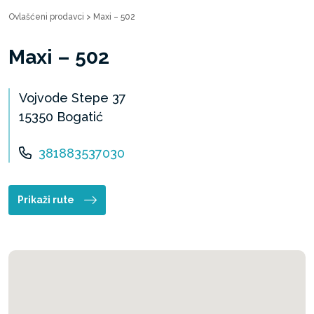
Ovlašćeni prodavci
>
Maxi – 502
Maxi – 502
Vojvode Stepe 37
15350 Bogatić
381883537030
Prikaži rute