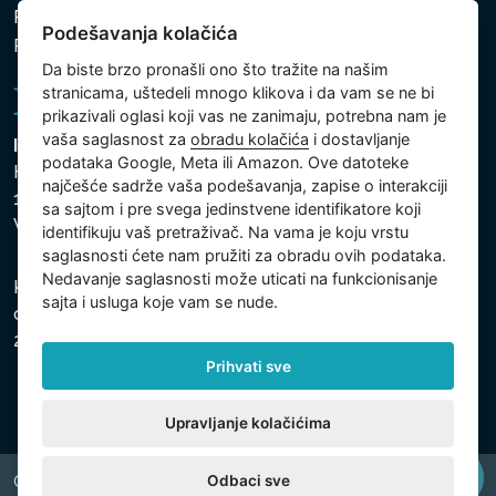
Politika zaštite ličnih i drugih obrađivanih podataka
Podešavanja kolačića
Podešavanja kolačića
Da biste brzo pronašli ono što tražite na našim
stranicama, uštedeli mnogo klikova i da vam se ne bi
prikazivali oglasi koji vas ne zanimaju, potrebna nam je
vaša saglasnost za
obradu kolačića
i dostavljanje
Intex Trading, s.r.o.
podataka Google, Meta ili Amazon. Ove datoteke
Hradecká 2526/3
najčešće sadrže vaša podešavanja, zapise o interakciji
130 00 Praha 3
sa sajtom i pre svega jedinstvene identifikatore koji
Vinohrady - Česká republika
identifikuju vaš pretraživač. Na vama je koju vrstu
saglasnosti ćete nam pružiti za obradu ovih podataka.
Nedavanje saglasnosti može uticati na funkcionisanje
Kompanija je registrovana u Opštinskom sudu u Pragu,
sajta i usluga koje vam se nude.
odeljak C, uložak 74759, Identifikacioni broj kompanije:
26150808, Poreski identifikacioni broj: CZ26150808.
Prihvati sve
Upravljanje kolačićima
Odbaci sve
Copyright © 2026 INTEX TRADING s.r.o. All rights reserved.