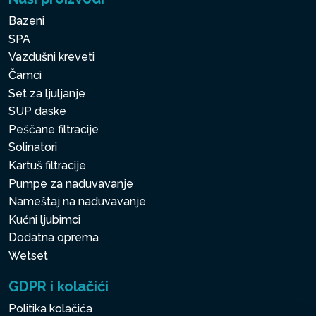
Bazeni
SPA
Vazdušni kreveti
Čamci
Set za ljuljanje
SUP daske
Peščane filtracije
Solinatori
Kartuš filtracije
Pumpe za naduvavanje
Nameštaj na naduvavanje
Kućni ljubimci
Dodatna oprema
Wetset
GDPR i kolačići
Politika kolačića