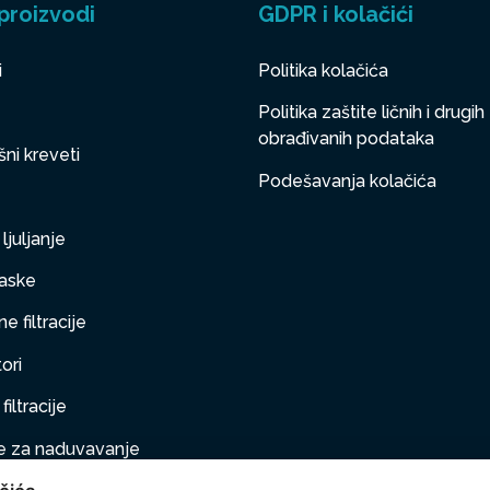
proizvodi
GDPR i kolačići
i
Politika kolačića
Politika zaštite ličnih i drugih
obrađivanih podataka
ni kreveti
Podešavanja kolačića
ljuljanje
aske
e filtracije
ori
filtracije
 za naduvavanje