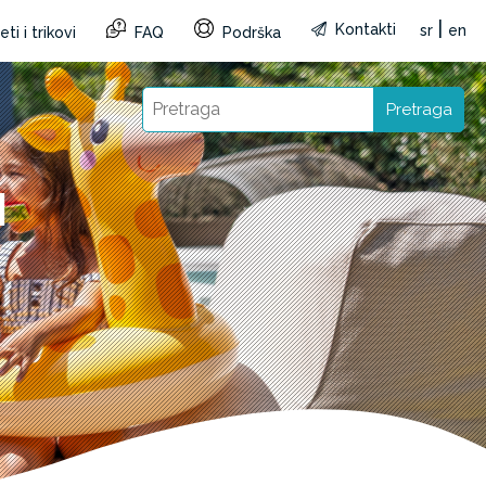
|
Kontakti
sr
en
ti i trikovi
FAQ
Podrška
Pretraga
I