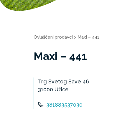
Ovlašćeni prodavci
>
Maxi – 441
Maxi – 441
Trg Svetog Save 46
31000 Užice
381883537030