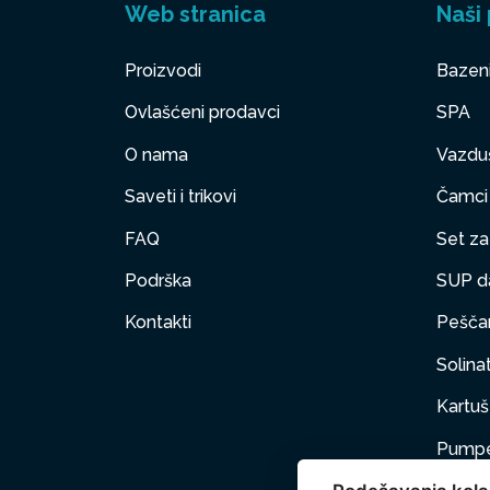
Web stranica
Naši 
Proizvodi
Bazen
Ovlašćeni prodavci
SPA
O nama
Vazduš
Saveti i trikovi
Čamci
FAQ
Set za 
Podrška
SUP d
Kontakti
Peščan
Solinat
Kartuš 
Pumpe