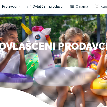
Proizvodi
Ovlašćeni prodavci
O nama
Save
OVLAŠĆENI PRODAVC