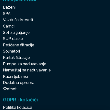
Bazeni
SPA
Vazdušni kreveti
Čamci
Set za ljuljanje
SUP daske
Peščane filtracije
Solinatori
Kartuš filtracije
Pumpe za naduvavanje
Nameštaj na naduvavanje
Kućni ljubimci
Dodatna oprema
Wetset
GDPR i kolačići
Politika kolačića