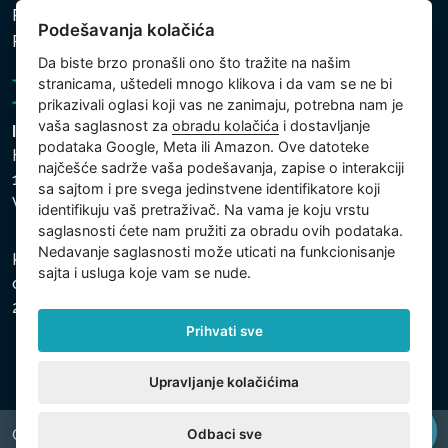
Politika zaštite ličnih i drugih obrađivanih podataka
Podešavanja kolačića
Podešavanja kolačića
Da biste brzo pronašli ono što tražite na našim
stranicama, uštedeli mnogo klikova i da vam se ne bi
prikazivali oglasi koji vas ne zanimaju, potrebna nam je
vaša saglasnost za
obradu kolačića
i dostavljanje
Intex Trading, s.r.o.
podataka Google, Meta ili Amazon. Ove datoteke
Hradecká 2526/3
najčešće sadrže vaša podešavanja, zapise o interakciji
130 00 Praha 3
sa sajtom i pre svega jedinstvene identifikatore koji
Vinohrady - Česká republika
identifikuju vaš pretraživač. Na vama je koju vrstu
saglasnosti ćete nam pružiti za obradu ovih podataka.
Nedavanje saglasnosti može uticati na funkcionisanje
Kompanija je registrovana u Opštinskom sudu u Pragu,
sajta i usluga koje vam se nude.
odeljak C, uložak 74759, Identifikacioni broj kompanije:
26150808, Poreski identifikacioni broj: CZ26150808.
Prihvati sve
Upravljanje kolačićima
Odbaci sve
Copyright © 2026 INTEX TRADING s.r.o. All rights reserved.