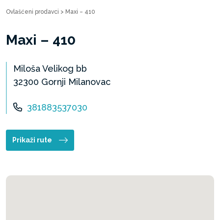
Ovlašćeni prodavci
>
Maxi – 410
Maxi – 410
Miloša Velikog bb
32300 Gornji Milanovac
381883537030
Prikaži rute