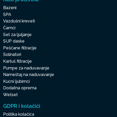
Bazeni
SPA
Vazdušni kreveti
Čamci
Set za ljuljanje
SUP daske
Peščane filtracije
Solinatori
Kartuš filtracije
Pumpe za naduvavanje
Nameštaj na naduvavanje
Kućni ljubimci
Dodatna oprema
Wetset
GDPR i kolačići
Politika kolačića