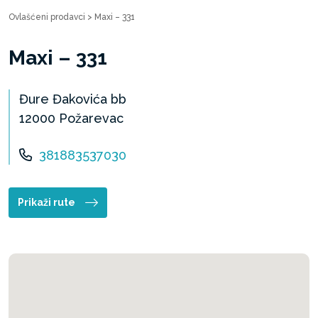
Ovlašćeni prodavci
>
Maxi – 331
Maxi – 331
Đure Đakovića bb
12000 Požarevac
381883537030
Prikaži rute