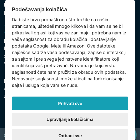
Politika zaštite ličnih i drugih obrađivanih podataka
Podešavanja kolačića
Podešavanja kolačića
Da biste brzo pronašli ono što tražite na našim
stranicama, uštedeli mnogo klikova i da vam se ne bi
prikazivali oglasi koji vas ne zanimaju, potrebna nam je
vaša saglasnost za
obradu kolačića
i dostavljanje
Intex Trading, s.r.o.
podataka Google, Meta ili Amazon. Ove datoteke
Hradecká 2526/3
najčešće sadrže vaša podešavanja, zapise o interakciji
130 00 Praha 3
sa sajtom i pre svega jedinstvene identifikatore koji
Vinohrady - Česká republika
identifikuju vaš pretraživač. Na vama je koju vrstu
saglasnosti ćete nam pružiti za obradu ovih podataka.
Nedavanje saglasnosti može uticati na funkcionisanje
Kompanija je registrovana u Opštinskom sudu u Pragu,
sajta i usluga koje vam se nude.
odeljak C, uložak 74759, Identifikacioni broj kompanije:
26150808, Poreski identifikacioni broj: CZ26150808.
Prihvati sve
Upravljanje kolačićima
Odbaci sve
Copyright © 2026 INTEX TRADING s.r.o. All rights reserved.