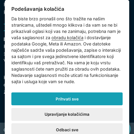
Politika zaštite ličnih i drugih obrađivanih podataka
Podešavanja kolačića
Podešavanja kolačića
Da biste brzo pronašli ono što tražite na našim
stranicama, uštedeli mnogo klikova i da vam se ne bi
prikazivali oglasi koji vas ne zanimaju, potrebna nam je
vaša saglasnost za
obradu kolačića
i dostavljanje
Intex Trading, s.r.o.
podataka Google, Meta ili Amazon. Ove datoteke
Hradecká 2526/3
najčešće sadrže vaša podešavanja, zapise o interakciji
130 00 Praha 3
sa sajtom i pre svega jedinstvene identifikatore koji
Vinohrady - Česká republika
identifikuju vaš pretraživač. Na vama je koju vrstu
saglasnosti ćete nam pružiti za obradu ovih podataka.
Nedavanje saglasnosti može uticati na funkcionisanje
Kompanija je registrovana u Opštinskom sudu u Pragu,
sajta i usluga koje vam se nude.
odeljak C, uložak 74759, Identifikacioni broj kompanije:
26150808, Poreski identifikacioni broj: CZ26150808.
Prihvati sve
Upravljanje kolačićima
Odbaci sve
Copyright © 2026 INTEX TRADING s.r.o. All rights reserved.