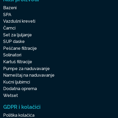
Bazeni
SPA
Vazdušni kreveti
Čamci
Set za ljuljanje
SUP daske
Peščane filtracije
Solinatori
Kartuš filtracije
Pumpe za naduvavanje
Nameštaj na naduvavanje
Kućni ljubimci
Dodatna oprema
Wetset
GDPR i kolačići
Politika kolačića