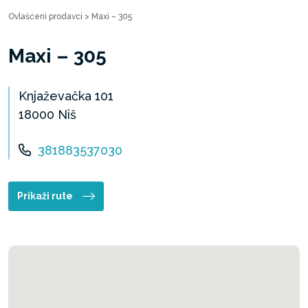
Ovlašćeni prodavci
>
Maxi – 305
Maxi – 305
Knjaževačka 101
18000 Niš
381883537030
Prikaži rute