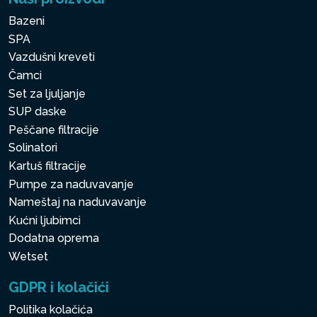
Bazeni
SPA
Vazdušni kreveti
Čamci
Set za ljuljanje
SUP daske
Peščane filtracije
Solinatori
Kartuš filtracije
Pumpe za naduvavanje
Nameštaj na naduvavanje
Kućni ljubimci
Dodatna oprema
Wetset
GDPR i kolačići
Politika kolačića