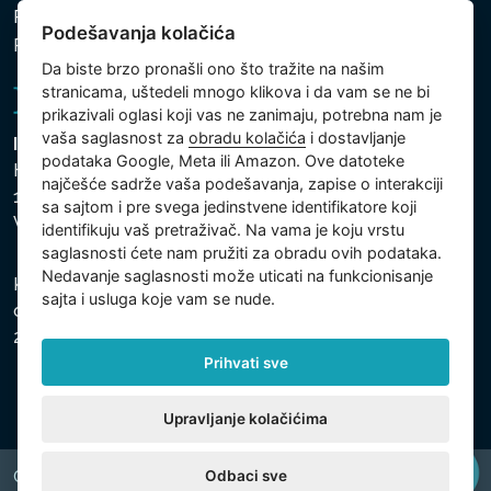
Politika zaštite ličnih i drugih obrađivanih podataka
Podešavanja kolačića
Podešavanja kolačića
Da biste brzo pronašli ono što tražite na našim
stranicama, uštedeli mnogo klikova i da vam se ne bi
prikazivali oglasi koji vas ne zanimaju, potrebna nam je
vaša saglasnost za
obradu kolačića
i dostavljanje
Intex Trading, s.r.o.
podataka Google, Meta ili Amazon. Ove datoteke
Hradecká 2526/3
najčešće sadrže vaša podešavanja, zapise o interakciji
130 00 Praha 3
sa sajtom i pre svega jedinstvene identifikatore koji
Vinohrady - Česká republika
identifikuju vaš pretraživač. Na vama je koju vrstu
saglasnosti ćete nam pružiti za obradu ovih podataka.
Nedavanje saglasnosti može uticati na funkcionisanje
Kompanija je registrovana u Opštinskom sudu u Pragu,
sajta i usluga koje vam se nude.
odeljak C, uložak 74759, Identifikacioni broj kompanije:
26150808, Poreski identifikacioni broj: CZ26150808.
Prihvati sve
Upravljanje kolačićima
Odbaci sve
Copyright © 2026 INTEX TRADING s.r.o. All rights reserved.