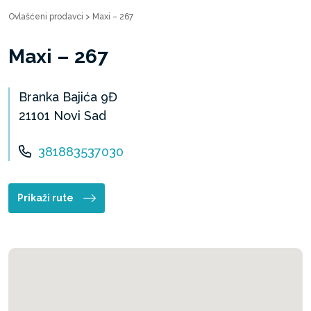
Ovlašćeni prodavci
>
Maxi – 267
Maxi – 267
Branka Bajića 9Đ
21101 Novi Sad
381883537030
Prikaži rute