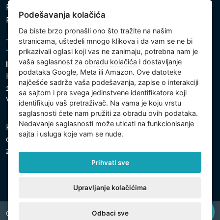
Politika zaštite ličnih i drugih obrađivanih podataka
Podešavanja kolačića
Podešavanja kolačića
Da biste brzo pronašli ono što tražite na našim
stranicama, uštedeli mnogo klikova i da vam se ne bi
prikazivali oglasi koji vas ne zanimaju, potrebna nam je
vaša saglasnost za
obradu kolačića
i dostavljanje
Intex Trading, s.r.o.
podataka Google, Meta ili Amazon. Ove datoteke
Hradecká 2526/3
najčešće sadrže vaša podešavanja, zapise o interakciji
130 00 Praha 3
sa sajtom i pre svega jedinstvene identifikatore koji
Vinohrady - Česká republika
identifikuju vaš pretraživač. Na vama je koju vrstu
saglasnosti ćete nam pružiti za obradu ovih podataka.
Nedavanje saglasnosti može uticati na funkcionisanje
Kompanija je registrovana u Opštinskom sudu u Pragu,
sajta i usluga koje vam se nude.
odeljak C, uložak 74759, Identifikacioni broj kompanije:
26150808, Poreski identifikacioni broj: CZ26150808.
Prihvati sve
Upravljanje kolačićima
Odbaci sve
Copyright © 2026 INTEX TRADING s.r.o. All rights reserved.