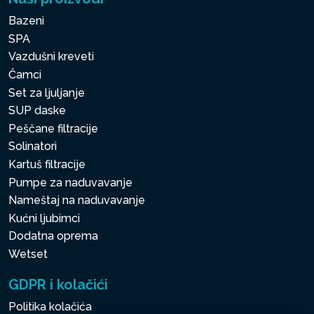
Bazeni
SPA
Vazdušni kreveti
Čamci
Set za ljuljanje
SUP daske
Peščane filtracije
Solinatori
Kartuš filtracije
Pumpe za naduvavanje
Nameštaj na naduvavanje
Kućni ljubimci
Dodatna oprema
Wetset
GDPR i kolačići
Politika kolačića