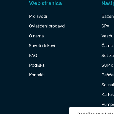
Web stranica
Naši 
Proizvodi
Bazen
Ovlašćeni prodavci
SPA
O nama
Vazduš
Saveti i trikovi
Čamci
FAQ
Set za 
Podrška
SUP d
Kontakti
Peščan
Solinat
Kartuš 
Pumpe