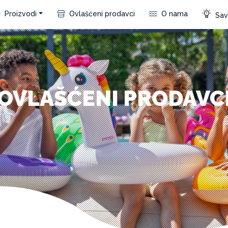
Proizvodi
Ovlašćeni prodavci
O nama
Save
OVLAŠĆENI PRODAVC