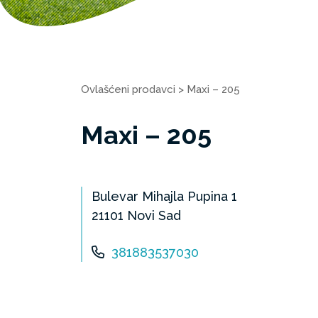
Ovlašćeni prodavci
>
Maxi – 205
Maxi – 205
Bulevar Mihajla Pupina 1
21101 Novi Sad
381883537030