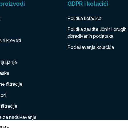
proizvodi
GDPR i kolačići
i
Politika kolačića
Politika zaštite ličnih i drugih
obrađivanih podataka
ni kreveti
Podešavanja kolačića
ljuljanje
aske
e filtracije
ori
filtracije
 za naduvavanje