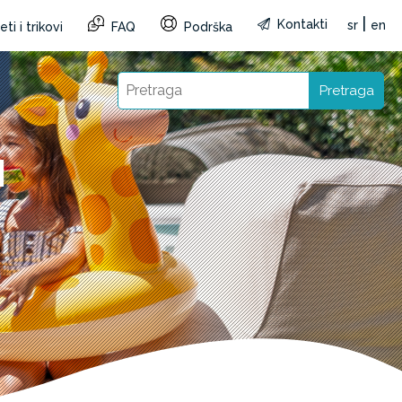
|
Kontakti
sr
en
ti i trikovi
FAQ
Podrška
Pretraga
I