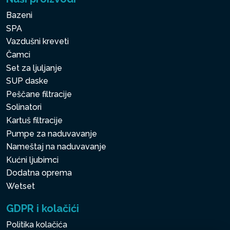
Bazeni
SPA
Vazdušni kreveti
Čamci
Set za ljuljanje
SUP daske
Peščane filtracije
Solinatori
Kartuš filtracije
Pumpe za naduvavanje
Nameštaj na naduvavanje
Kućni ljubimci
Dodatna oprema
Wetset
GDPR i kolačići
Politika kolačića