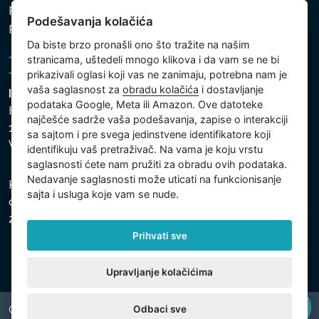
Politika zaštite ličnih i drugih obrađivanih podataka
Podešavanja kolačića
Podešavanja kolačića
Da biste brzo pronašli ono što tražite na našim
stranicama, uštedeli mnogo klikova i da vam se ne bi
prikazivali oglasi koji vas ne zanimaju, potrebna nam je
vaša saglasnost za
obradu kolačića
i dostavljanje
Intex Trading, s.r.o.
podataka Google, Meta ili Amazon. Ove datoteke
Hradecká 2526/3
najčešće sadrže vaša podešavanja, zapise o interakciji
130 00 Praha 3
sa sajtom i pre svega jedinstvene identifikatore koji
Vinohrady - Česká republika
identifikuju vaš pretraživač. Na vama je koju vrstu
saglasnosti ćete nam pružiti za obradu ovih podataka.
Nedavanje saglasnosti može uticati na funkcionisanje
Kompanija je registrovana u Opštinskom sudu u Pragu,
sajta i usluga koje vam se nude.
odeljak C, uložak 74759, Identifikacioni broj kompanije:
26150808, Poreski identifikacioni broj: CZ26150808.
Prihvati sve
Upravljanje kolačićima
Odbaci sve
Copyright © 2026 INTEX TRADING s.r.o. All rights reserved.