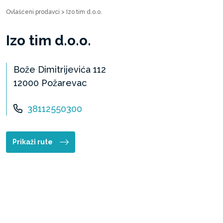
Ovlašćeni prodavci
>
Izo tim d.o.o.
Izo tim d.o.o.
Bože Dimitrijevića 112
12000 Požarevac
38112550300
Prikaži rute