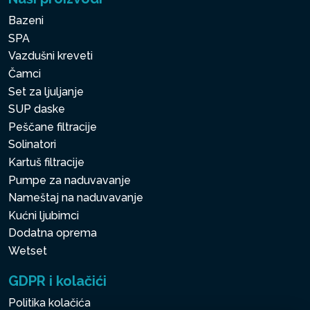
Bazeni
SPA
Vazdušni kreveti
Čamci
Set za ljuljanje
SUP daske
Peščane filtracije
Solinatori
Kartuš filtracije
Pumpe za naduvavanje
Nameštaj na naduvavanje
Kućni ljubimci
Dodatna oprema
Wetset
GDPR i kolačići
Politika kolačića