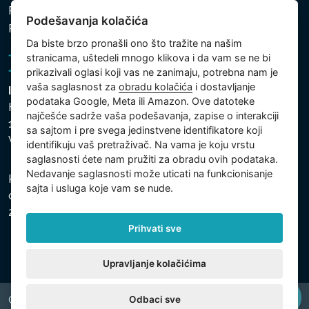
Politika zaštite ličnih i drugih obrađivanih podataka
Podešavanja kolačića
Podešavanja kolačića
Da biste brzo pronašli ono što tražite na našim
stranicama, uštedeli mnogo klikova i da vam se ne bi
prikazivali oglasi koji vas ne zanimaju, potrebna nam je
vaša saglasnost za
obradu kolačića
i dostavljanje
Intex Trading, s.r.o.
podataka Google, Meta ili Amazon. Ove datoteke
Hradecká 2526/3
najčešće sadrže vaša podešavanja, zapise o interakciji
130 00 Praha 3
sa sajtom i pre svega jedinstvene identifikatore koji
Vinohrady - Česká republika
identifikuju vaš pretraživač. Na vama je koju vrstu
saglasnosti ćete nam pružiti za obradu ovih podataka.
Nedavanje saglasnosti može uticati na funkcionisanje
Kompanija je registrovana u Opštinskom sudu u Pragu,
sajta i usluga koje vam se nude.
odeljak C, uložak 74759, Identifikacioni broj kompanije:
26150808, Poreski identifikacioni broj: CZ26150808.
Prihvati sve
Upravljanje kolačićima
Odbaci sve
Copyright © 2026 INTEX TRADING s.r.o. All rights reserved.